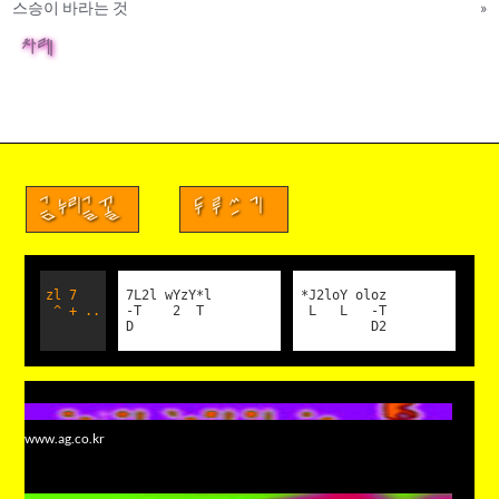
스승이 바라는 것
»
차례
금누리글꼴
두루쓰기
zl 7
7L2l wYzY*l
*J2loY oloz
^ + ..
-T 2 T
L L -T
D
D2
www.ag.co.kr