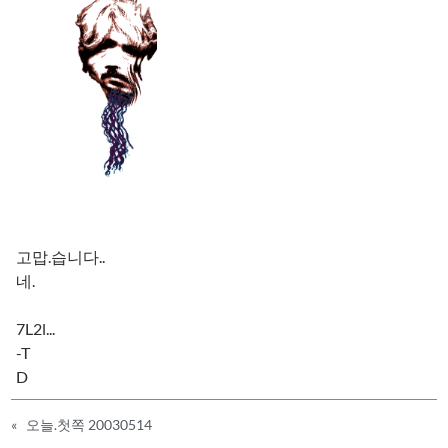
고맙.습니다..
네.
7L2l...
-T
D
«
오늘.첫쪽 20030514