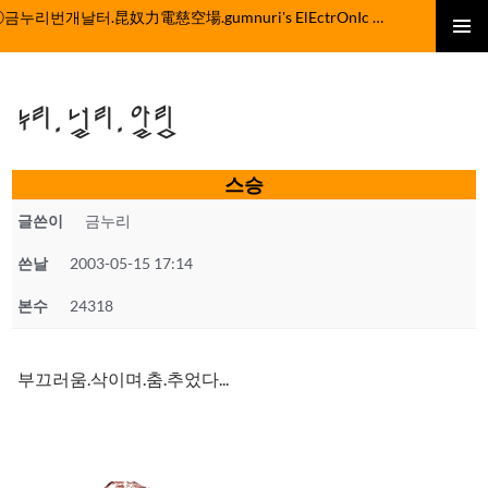
컨
ⓒ금누리번개날터.昆奴力電慈空場.gumnuri's ElEctrOnIc fActOrY
텐
주 메뉴
츠
로
누리.널리.알림
건
너
뛰
스승
기
글쓴이
금누리
쓴날
2003-05-15 17:14
본수
24318
부끄러움.삭이며.춤.추었다...