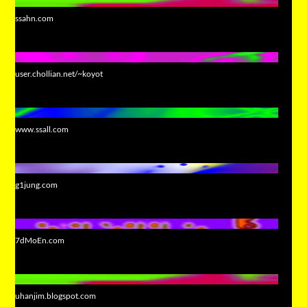
ssahn.com
user.chollian.net/~koyot
www.ssall.com
g1jung.com
7dMoEn.com
uhanjim.blogspot.com