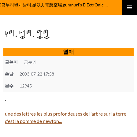
컨
ⓒ금누리번개날터.昆奴力電慈空場.gumnuri's ElEctrOnIc fActOrY
텐
주 메뉴
츠
로
누리.널리.알림
건
너
뛰
열매
기
글쓴이
금누리
쓴날
2003-07-22 17:58
본수
12945
.
une des lettres les plus profondeuses de l'arbre sur la terre
c'est la pomme de newton...
.