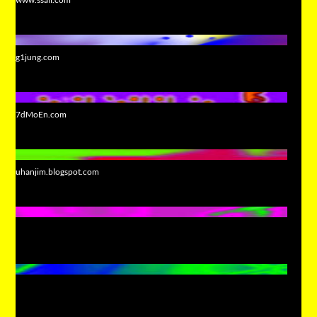
g1jung.com
7dMoEn.com
uhanjim.blogspot.com