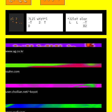
zl 7
7L2l wYzY*l
*J2loY oloz
^ + ..
-T 2 T
L L -T
D
D2
www.ag.co.kr
ssahn.com
user.chollian.net/~koyot
www.ssall.com