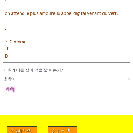
on attend le plus amoureux appel digital venant du vert...
.
7L2lomme
-T
D
«
흰개미를 잡아 먹을 줄 아는가?
빛박이
»
차례
금누리글꼴
두루쓰기