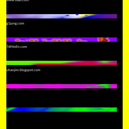
g1jung.com
7dMoEn.com
uhanjim.blogspot.com