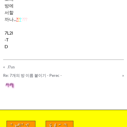
방에
서할
까나...
?
?
?
???
7L2l
-T
D
«
J?us
Re: 7개의 방 이름 붙이기 - Perec -
»
차례
금누리글꼴
두루쓰기