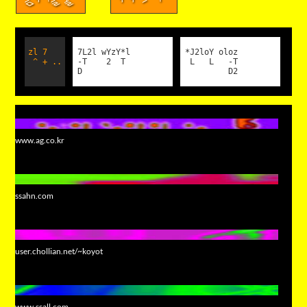
zl 7
7L2l wYzY*l
*J2loY oloz
^ + ..
-T 2 T
L L -T
D
D2
www.ag.co.kr
ssahn.com
user.chollian.net/~koyot
www.ssall.com