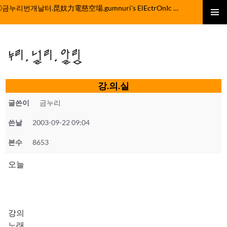
컨
ⓒ금누리번개날터.昆奴力電慈空場.gumnuri's ElEctrOnIc fActOrY
텐
주 메뉴
츠
로
누리.널리.알림
건
너
뛰
강.의.실
기
글쓴이
금누리
쓴날
2003-09-22 09:04
본수
8653
오늘
강의
노래