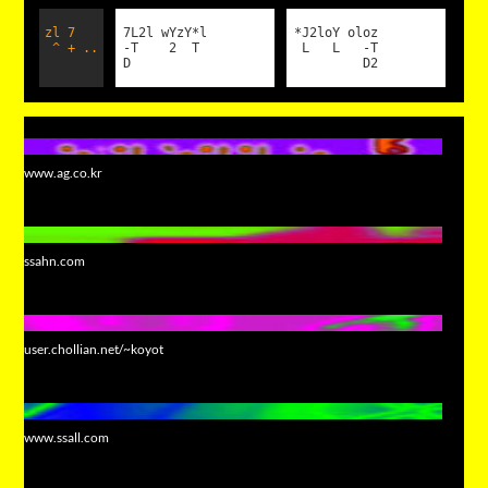
zl 7
7L2l wYzY*l
*J2loY oloz
^ + ..
-T 2 T
L L -T
D
D2
www.ag.co.kr
ssahn.com
user.chollian.net/~koyot
www.ssall.com