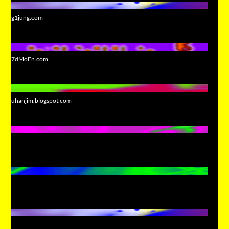
g1jung.com
7dMoEn.com
uhanjim.blogspot.com