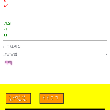
cY
7L2l
-T
D
«
그냥.알림
그냥.알림
»
차례
금누리글꼴
두루쓰기