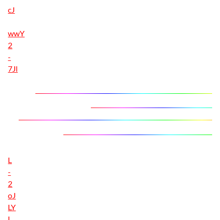
cJ
wwY
2
-
7Jl
L
-
2
oJ
LY
L