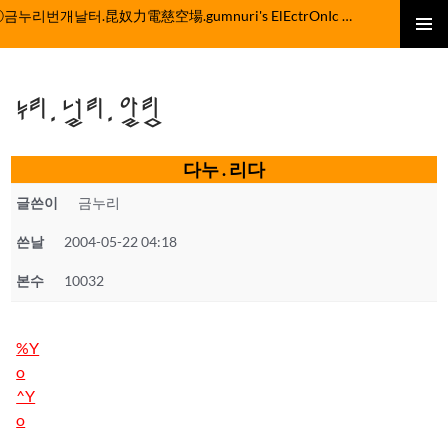
컨
ⓒ금누리번개날터.昆奴力電慈空場.gumnuri's ElEctrOnIc fActOrY
텐
주 메뉴
츠
로
누리.널리.알림
건
너
뛰
다누 . 리다
기
글쓴이
금누리
쓴날
2004-05-22 04:18
본수
10032
%Y
o
^Y
o