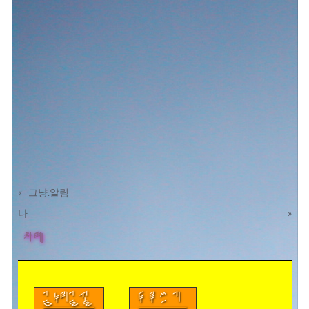
«
그냥.알림
나
»
차례
금누리글꼴
두루쓰기