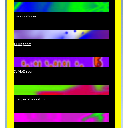
www.ssall.com
g1jung.com
7dMoEn.com
uhanjim.blogspot.com