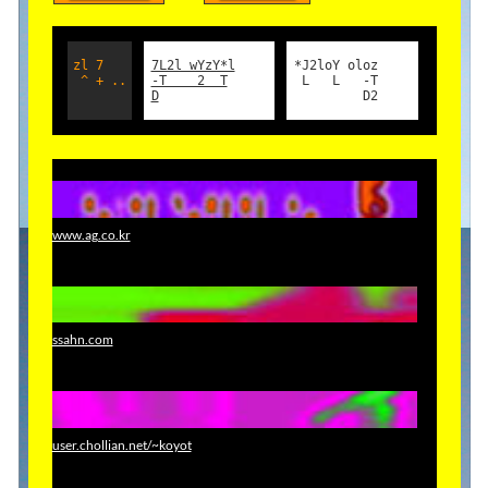
zl 7
7L2l wYzY*l
*J2loY oloz
^ + ..
-T 2 T
L L -T
D
D2
www.ag.co.kr
ssahn.com
user.chollian.net/~koyot