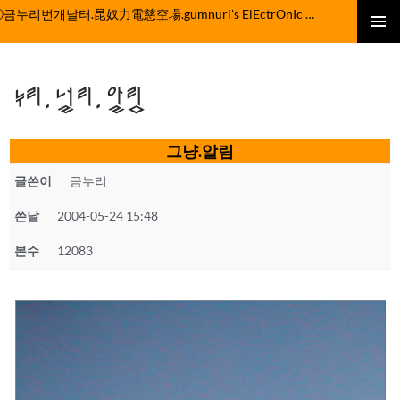
컨
ⓒ금누리번개날터.昆奴力電慈空場.gumnuri's ElEctrOnIc fActOrY
텐
주 메뉴
츠
로
누리.널리.알림
건
너
뛰
그냥.알림
기
글쓴이
금누리
쓴날
2004-05-24 15:48
본수
12083