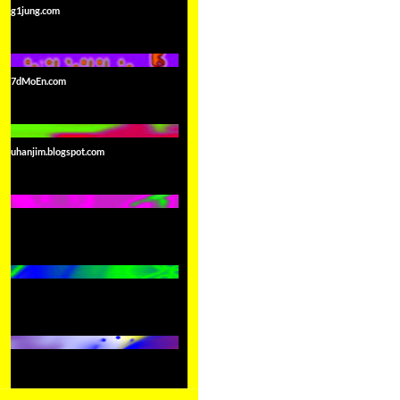
g1jung.com
7dMoEn.com
uhanjim.blogspot.com