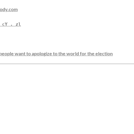
body.com
 cY . zl
eople want to apologize to the world for the election