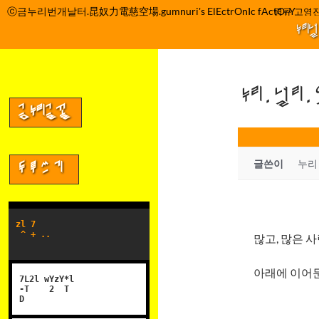
컨
ⓒ금누리번개날터.昆奴力電慈空場.gumnuri's ElEctrOnIc fActOrY
박정관 조명규 고영진
텐
누리
츠
로
건
누리.널리
너
뛰
금누리글꼴
기
글쓴이
누리
두루쓰기
zl 7
^ + ..
많고, 많은 
아래에 이어둔
7L2l wYzY*l
-T 2 T
D