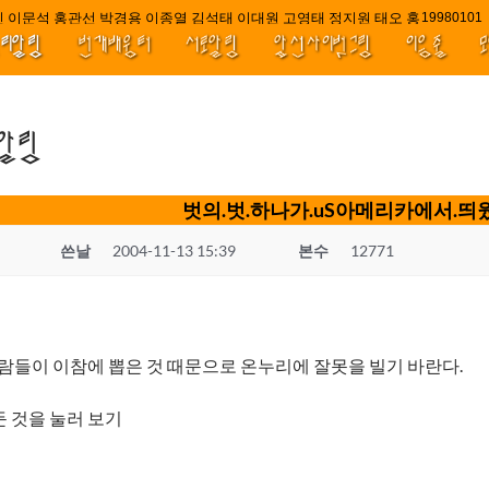
 이문석 홍관선 박경용 이종열 김석태 이대원 고영태 정지원 태오 홍 최윤호 백
////|||
1998010
널리알림
번개배움터
서로알림
앞선사이벗그림
이음줄
.알림
벗의.벗.하나가.uS아메리카에서.띄웠
쓴날
2004-11-13 15:39
본수
12771
사람들이 이참에 뽑은 것 때문으로 온누리에 잘못을 빌기 바란다.
 것을 눌러 보기