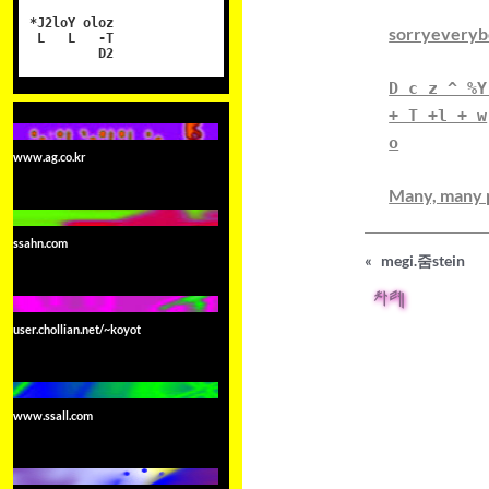
*J2loY oloz
sorryevery
L L -T
D2
D c z ^ %Y
+ T +l + w
o
www.ag.co.kr
Many, many p
ssahn.com
«
megi.줌stein
차례
user.chollian.net/~koyot
www.ssall.com