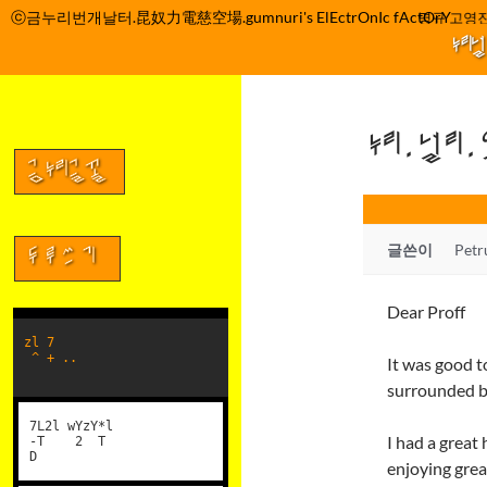
컨
ⓒ금누리번개날터.昆奴力電慈空場.gumnuri's ElEctrOnIc fActOrY
박정관 조명규 고영진
텐
누리
츠
로
건
누리.널리
너
뛰
금누리글꼴
기
글쓴이
Petr
두루쓰기
Dear Proff
zl 7
^ + ..
It was good t
surrounded b
7L2l wYzY*l
I had a great
-T 2 T
D
enjoying gre