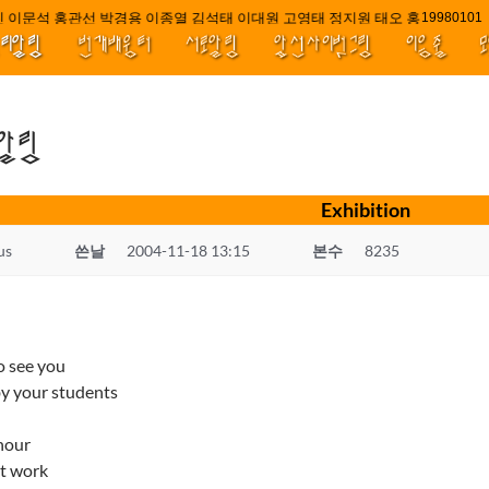
 이문석 홍관선 박경용 이종열 김석태 이대원 고영태 정지원 태오 홍 최윤호 백
////|||
1998010
널리알림
번개배움터
서로알림
앞선사이벗그림
이음줄
.알림
Exhibition
us
쓴날
2004-11-18 13:15
본수
8235
o see you
y your students
 hour
at work