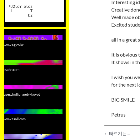
Interesting i
*J2loY oloz
Creative don
L L -T
D2
Well made ob
Excited stude
all in a great 
www.ag.co.kr
It is obvious
It shows in t
ssahn.com
I wish you we
for the next 
user.chollian.net/~koyot
BIG SMILE
Petrus
www.ssall.com
«
빠르기는 ...