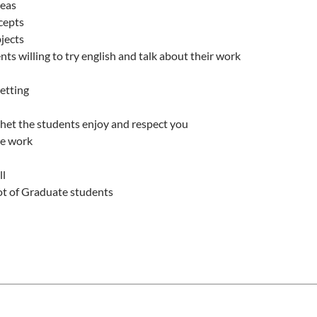
deas
cepts
jects
nts willing to try english and talk about their work
setting
 thet the students enjoy and respect you
he work
ll
lot of Graduate students