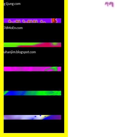
g1jung.com
차례
7dMoEn.com
uhanjim.blogspot.com