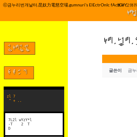
컨
ⓒ금누리번개날터.昆奴力電慈空場.gumnuri's ElEctrOnIc fActOrY
박정관 조명규 고영진
텐
누리
츠
로
건
누리.널리
너
뛰
금누리글꼴
기
글쓴이
금누
두루쓰기
zl 7
^ + ..
7L2l wYzY*l
-T 2 T
D