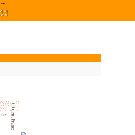
지원 김효정 금드레 임형모 양동열 안길재 김성태 이율 유성민 손윤희 이은미 민
***||||
1
모임방