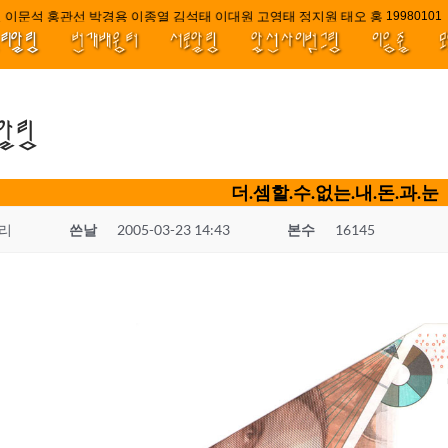
 이문석 홍관선 박경용 이종열 김석태 이대원 고영태 정지원 태오 홍 최윤호 백
////||||*
1998010
널리알림
번개배움터
서로알림
앞선사이벗그림
이음줄
.알림
더.셈할.수.없는.내.돈.과.눈
리
쓴날
2005-03-23 14:43
본수
16145