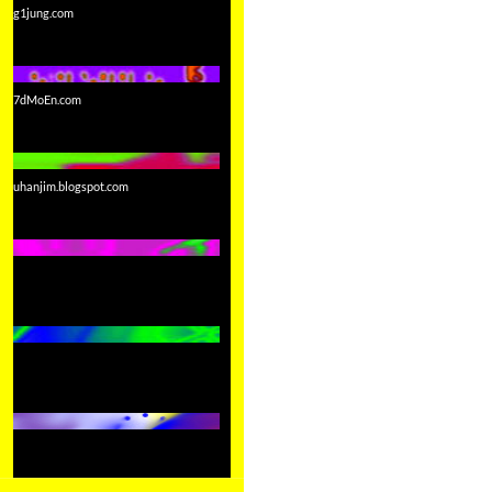
g1jung.com
7dMoEn.com
uhanjim.blogspot.com