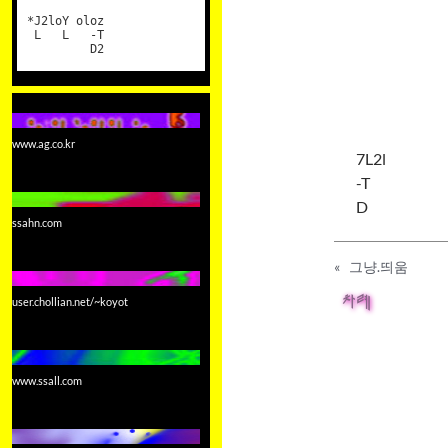
*J2loY oloz
L L -T
D2
www.ag.co.kr
7L2l
-T
D
ssahn.com
«
그냥.띄움
차례
user.chollian.net/~koyot
www.ssall.com