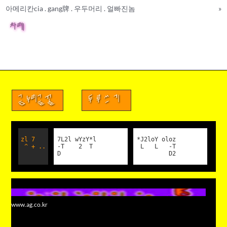
아메리칸cia . gang牌 . 우두머리 . 얼빠진놈
»
차례
금누리글꼴
두루쓰기
zl 7
7L2l wYzY*l
*J2loY oloz
^ + ..
-T 2 T
L L -T
D
D2
www.ag.co.kr