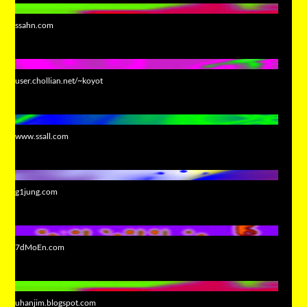
ssahn.com
user.chollian.net/~koyot
www.ssall.com
g1jung.com
7dMoEn.com
uhanjim.blogspot.com