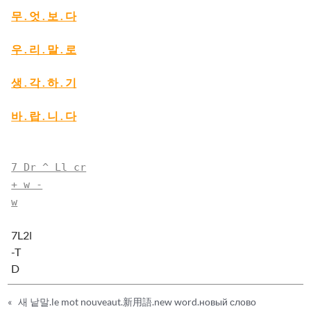
무 . 엇 . 보 . 다
우 . 리 . 말 . 로
생 . 각 . 하 . 기
바 . 랍 . 니 . 다
7 Dr ^ Ll cr
+ w -
w
7L2l
-T
D
«
새 낱말.le mot nouveaut.新用語.new word.новый слово