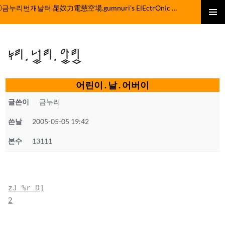
컨
ⓒ금누리번개날터.昆奴力電慈空場.gumnuri's ElEctrOnIc fActOrY
텐
주 메뉴
츠
로
누리.널리.알림
건
너
뛰
어린이 . 날 . 어버이
기
글쓴이
금누리
쓴날
2005-05-05 19:42
본수
13111
zJ %r D]
2