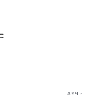
조.영제
»