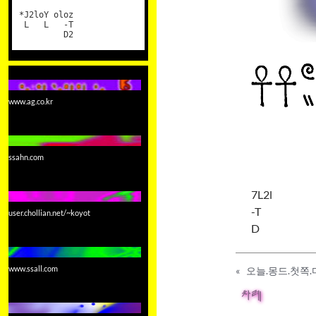
*J2loY oloz
L L -T
D2
www.ag.co.kr
ssahn.com
7L2l
-T
user.chollian.net/~koyot
D
www.ssall.com
«
오늘.몽드.첫쪽.
차례