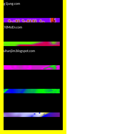
g1jung.com
7dMoEn.com
uhanjim.blogspot.com