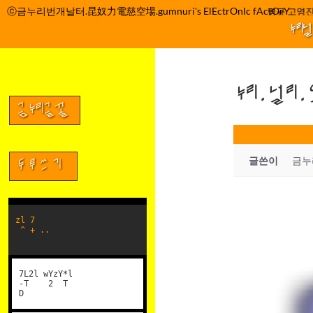
컨
ⓒ금누리번개날터.昆奴力電慈空場.gumnuri's ElEctrOnIc fActOrY
박정관 조명규 고영진
텐
누리
츠
로
건
누리.널리
너
뛰
금누리글꼴
기
글쓴이
금누
두루쓰기
zl 7
^ + ..
7L2l wYzY*l
-T 2 T
D