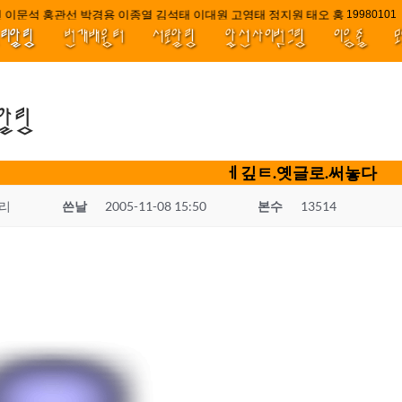
 이문석 홍관선 박경용 이종열 김석태 이대원 고영태 정지원 태오 홍 최윤호 백
////||||
1998010
널리알림
번개배움터
서로알림
앞선사이벗그림
이음줄
.알림
ㅔ깊ㅌ.옛글로.써놓다
리
쓴날
2005-11-08 15:50
본수
13514