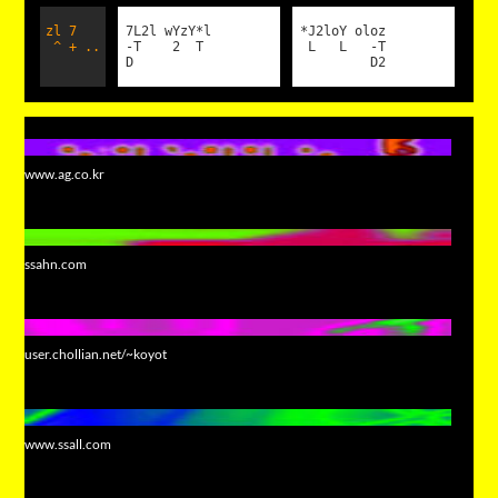
zl 7
7L2l wYzY*l
*J2loY oloz
^ + ..
-T 2 T
L L -T
D
D2
www.ag.co.kr
ssahn.com
user.chollian.net/~koyot
www.ssall.com