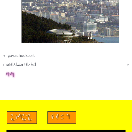
«
guy.schockaert
ma돼지.zor대가리
»
차례
금누리글꼴
두루쓰기