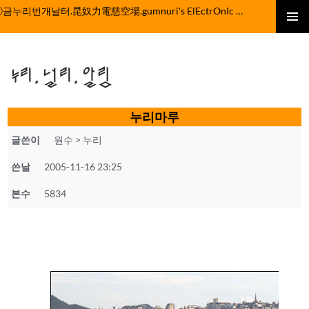
컨
ⓒ금누리번개날터.昆奴力電慈空場.gumnuri's ElEctrOnIc fActOrY
텐
주 메뉴
츠
로
누리.널리.알림
건
너
뛰
누리마루
기
글쓴이
원수 > 누리
쓴날
2005-11-16 23:25
본수
5834