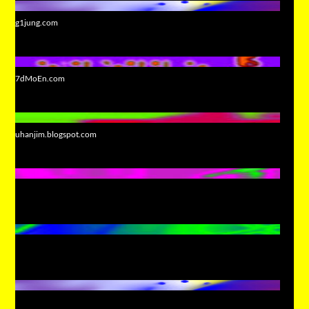
g1jung.com
7dMoEn.com
uhanjim.blogspot.com