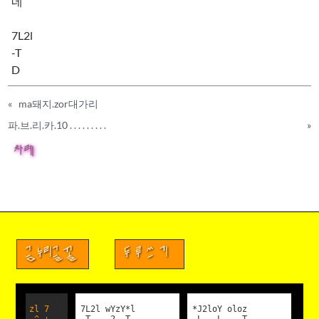
네
ㅠ.ㅠ
7L2l
ㅜ.ㅜ
-T
D
T.T
«
ma돼지.zor대가리
t.t
파.브.리.카.10 . . . . . . . . .
»
:.:
차례
;_;
Y.Y
¿. ¿
금누리글꼴
두루쓰기
ｑ.ｐ
zl 7
7L2l wYzY*l
*J2loY oloz
(`.')