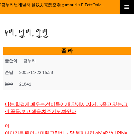
컨
ⓒ금누리번개날터.昆奴力電慈空場.gumnuri's ElEctrOnIc fActOrY
텐
주 메뉴
츠
로
누리.널리.알림
건
너
뛰
졸.라
기
글쓴이
금누리
쓴날
2005-11-22 16:38
본수
21841
나는.힘겹게.배우는.선비들이.내.앞에서.자거나.졸고.있는.그
런.꼴들.보고.셈을.쳐주기도.하였다
이
이야기를.뛰어난.마련그림비.ㅗ말.불피나리.oMaR VuLPiNa