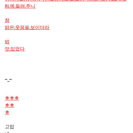
Ri.께.들려.주니
참
맑은.웃음을.보이더라
밥
맛.있었다
~_~
TmT
ㅎㅎㅎ
ㅎㅎ
'_`
ㅎ
('.`)
고맙