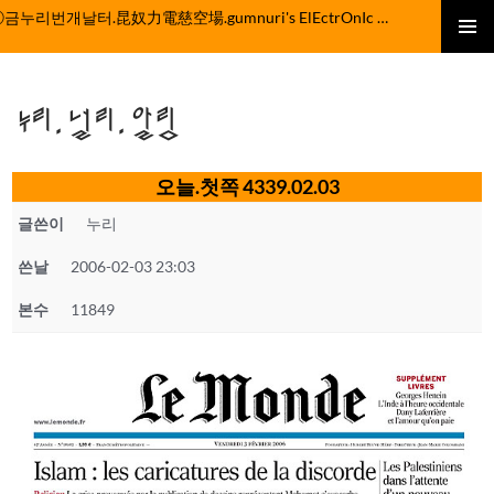
컨
ⓒ금누리번개날터.昆奴力電慈空場.gumnuri's ElEctrOnIc fActOrY
텐
주 메뉴
츠
로
누리.널리.알림
건
너
뛰
오늘.첫쪽 4339.02.03
기
글쓴이
누리
쓴날
2006-02-03 23:03
본수
11849