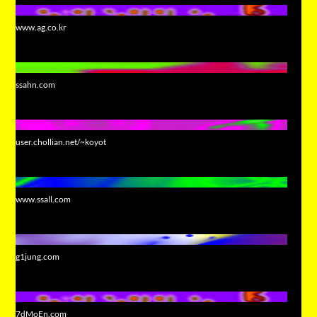
www.ag.co.kr
ssahn.com
user.chollian.net/~koyot
www.ssall.com
g1jung.com
7dMoEn.com