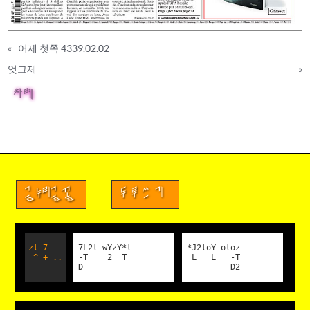
«
어제 첫쪽 4339.02.02
엇그제
»
차례
금누리글꼴
두루쓰기
zl 7
7L2l wYzY*l
*J2loY oloz
^ + ..
-T 2 T
L L -T
D
D2