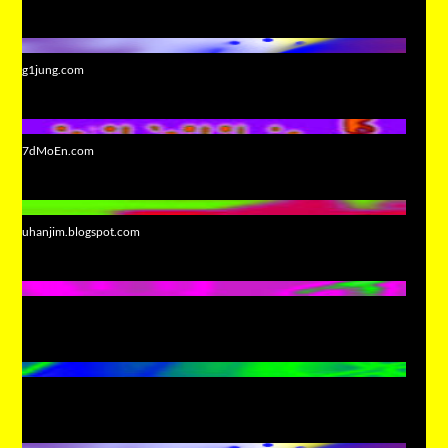
g1jung.com
7dMoEn.com
uhanjim.blogspot.com