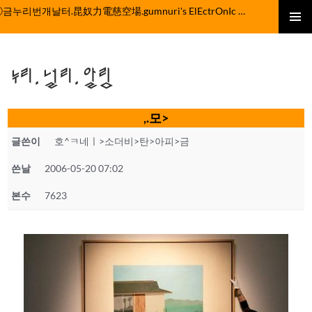
컨
ⓒ금누리번개날터.昆奴力電慈空場.gumnuri's ElEctrOnIc fActOrY
텐
주 메뉴
츠
로
누리.널리.알림
건
너
뛰
,.모>
기
글쓴이
호^ㅋ네ㅣ>소더비>탄>아피>금
쓴날
2006-05-20 07:02
본수
7623