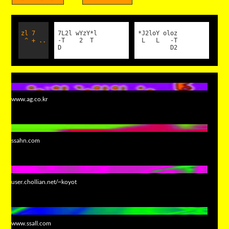
zl 7
7L2l wYzY*l
*J2loY oloz
^ + ..
-T 2 T
L L -T
D
D2
www.ag.co.kr
ssahn.com
user.chollian.net/~koyot
www.ssall.com