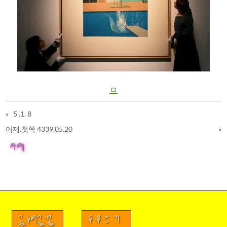
ㅁ
«
5 .1. 8
어제.첫쪽 4339.05.20
»
차례
금누리글꼴
두루쓰기