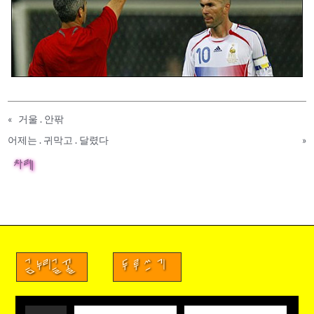
«
거울 . 안팎
어제는 . 귀막고 . 달렸다
»
차례
금누리글꼴
두루쓰기