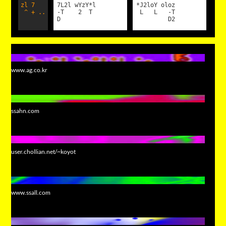
zl 7
7L2l wYzY*l
*J2loY oloz
^ + ..
-T 2 T
L L -T
D
D2
www.ag.co.kr
ssahn.com
user.chollian.net/~koyot
www.ssall.com