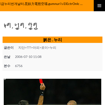
컨
ⓒ금누리번개날터.昆奴力電慈空場.gumnuri's ElEctrOnIc fActOrY
텐
주 메뉴
츠
로
누리.널리.알림
건
너
뛰
붉은 . 누리
기
글쓴이
지단>???>아피>로이>누리
쓴날
2006-07-10 11:08
본수
6756