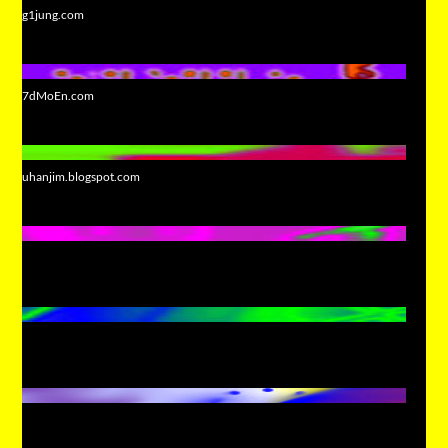
g1jung.com
7dMoEn.com
uhanjim.blogspot.com