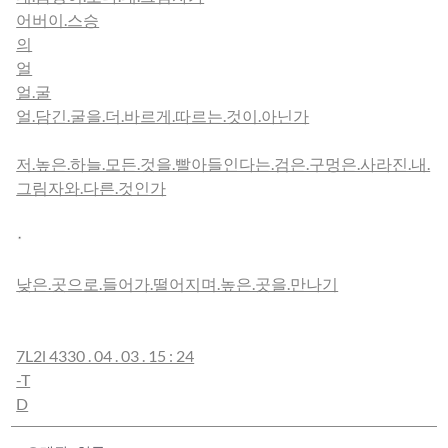
어버이.스승
의
얼
얼.굴
얼.담긴.굴을.더.바르게.따르는.것이.아닌가
저.높은.하늘.모든.것을.빨아들인다는.검은.구멍은.사라진.내.
그림자와.다른.것인가
낮은.곳으로.들어가.떨어지며.높은.곳을.만나기
7L2l 4330 . 04 . 03 . 15 : 24
-T
D