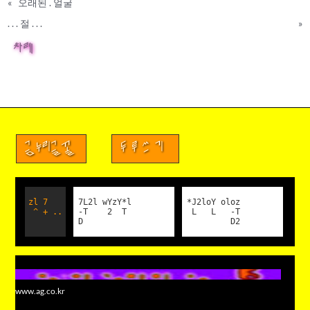
«
오래된 . 얼굴
. . . 절 . . .
»
차례
금누리글꼴
두루쓰기
zl 7
7L2l wYzY*l
*J2loY oloz
^ + ..
-T 2 T
L L -T
D
D2
www.ag.co.kr