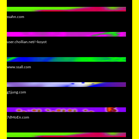
ssahn.com
user.chollian.net/~koyot
www.ssall.com
g1jung.com
7dMoEn.com