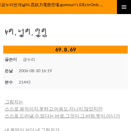
컨
ⓒ금누리번개날터.昆奴力電慈空場.gumnuri's ElEctrOnIc fActOrY
텐
주 메뉴
츠
로
누리.널리.알림
건
너
뛰
69 . 8 . 69
기
글쓴이
금누리
쓴날
2006-08-30 16:19
본수
21443
그림자는
스스로.움직이지.못하고.마음도.지니지.않았지만
스스로.드러낼.수.없다는.바로.그것이.그.바탕.뜻이.아닌가
내.몸덩이.보다.내.그림자가