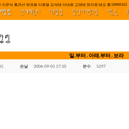
 이문석 홍관선 박경용 이종열 김석태 이대원 고영태 정지원 태오 홍 최윤호 백
////|||
1998010
널리알림
번개배움터
서로알림
앞선사이벗그림
이음줄
.알림
밑.부터 . 아래.부터 . 보라
리
쓴날
2006-09-01 17:10
본수
5297