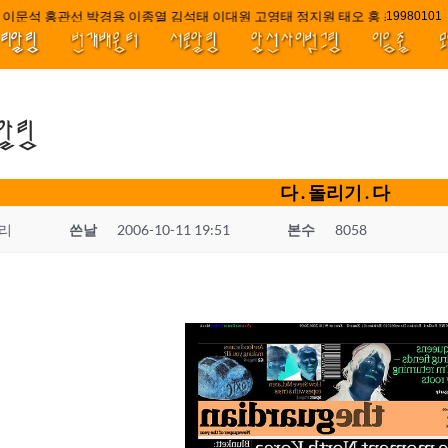
이문석 홍관선 박경용 이종열 김석태 이대원 고영태 정지원 태오 홍 최윤호 백
////||||**
1998010
널리알림
번개배움터
서로알림
앞선사이벗그림
이음줄
.알림
다 . 돌리기 . 다
리
쓴날
2006-10-11 19:51
본수
8058