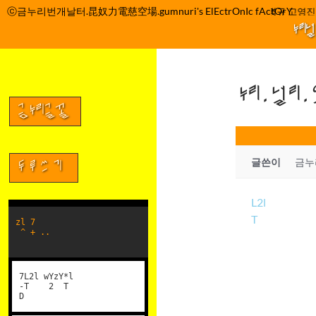
컨
ⓒ금누리번개날터.昆奴力電慈空場.gumnuri's ElEctrOnIc fActOrY
박정관 조명규 고영진 
텐
누리
츠
로
건
누리.널리
너
뛰
금누리글꼴
기
글쓴이
금누
두루쓰기
L2l
T
zl 7
^ + ..
7L2l wYzY*l
-T 2 T
D