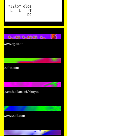
*J2loY oloz
L L -T
D2
www.ag.co.kr
ssahn.com
user.chollian.net/~koyot
www.ssall.com