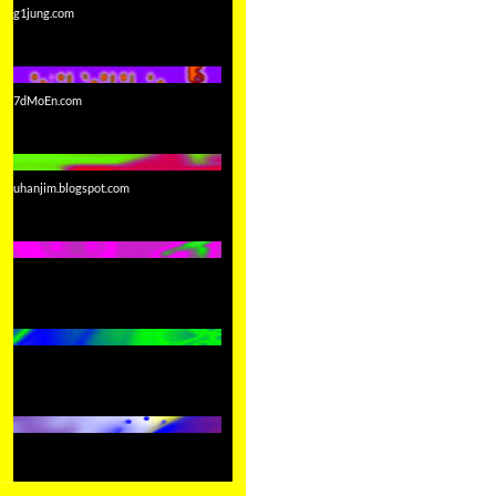
g1jung.com
7dMoEn.com
uhanjim.blogspot.com