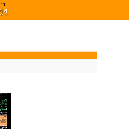
지원 김효정 금드레 임형모 양동열 안길재 김성태 이율 유성민 손윤희 이은미 민
**||||
1
모임방