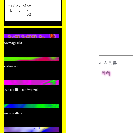
*J2loY oloz
L L -T
D2
www.ag.co.kr
«
최.영돈
ssahn.com
차례
user.chollian.net/~koyot
www.ssall.com