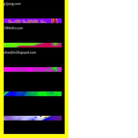
g1jung.com
7dMoEn.com
uhanjim.blogspot.com