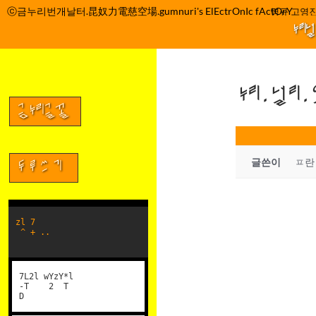
컨
ⓒ금누리번개날터.昆奴力電慈空場.gumnuri's ElEctrOnIc fActOrY
박정관 조명규 고영진
텐
누리
츠
로
건
누리.널리
너
뛰
금누리글꼴
기
글쓴이
ㅍ란
두루쓰기
zl 7
^ + ..
7L2l wYzY*l
-T 2 T
D