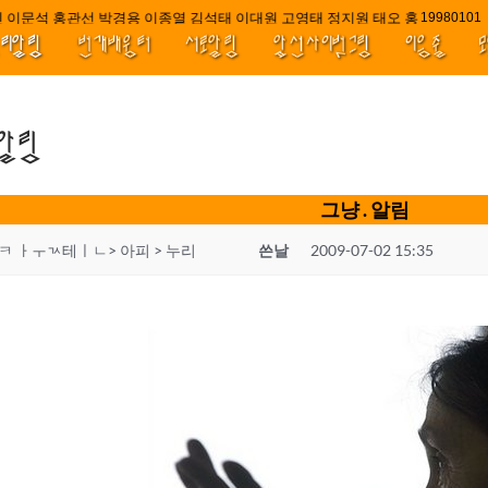
 이문석 홍관선 박경용 이종열 김석태 이대원 고영태 정지원 태오 홍 최윤호 백
////||||
1998010
널리알림
번개배움터
서로알림
앞선사이벗그림
이음줄
.알림
그냥 . 알림
ㅋ ㅏㅜㄳ테ㅣㄴ> 아피 > 누리
쓴날
2009-07-02 15:35