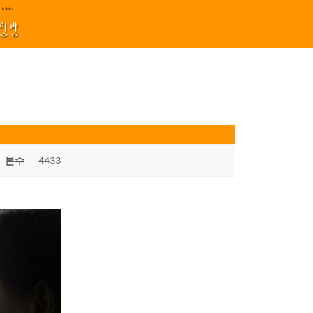
지원 김효정 금드레 임형모 양동열 안길재 김성태 이율 유성민 손윤희 이은미 민
****||||
1
모임방
본수
4433