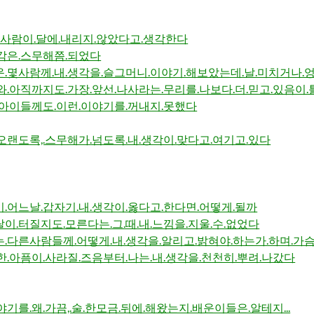
그.사람이.달에.내리지.않았다고.생각한다
각은.스무해쯤.되었다
.몇사람께.내.생각을.슬그머니.이야기.해보았는데.날.미치거나.
와.아직까지도.가장.앞선.나사라는.무리를.나보다.더.믿고.있음이.
.아이들께도.이런.이야기를.꺼내지.못했다
오랜도록,.스무해가.넘도록.내.생각이.맞다고.여기고.있다
.어느날.갑자기.내.생각이.옳다고.한다면.어떻게.될까
이.터질지도.모른다는.그.때.내.느낌을.지울.수.없었다
.다른사람들께.어떻게.내.생각을.알리고.밝혀야.하는가.하며.가
한.아픔이.사라질.즈음부터.나는.내.생각을.천천히.뿌려.나갔다
야기를.왜.가끔,.술.한모금.뒤에.해왔는지.배운이들은.알테지...