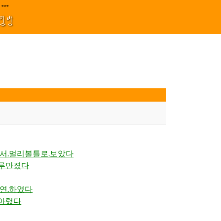
지원 김효정 금드레 임형모 양동열 안길재 김성태 이율 유성민 손윤희 이은미 민
|****||||
1
모임방
에서.멀리볼틀로.보았다
어루만졌다
소연.하였다
.아렸다