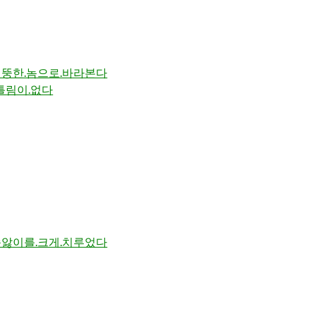
엉뚱한.놈으로.바라본다
틀림이.없다
슴앓이를.크게.치루었다