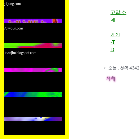
g1jung.com
고맙.소
네
7dMoEn.com
7L2l
-T
D
uhanjim.blogspot.com
«
오늘 . 첫쪽 4342
차례