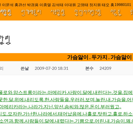
 이문석 홍관선 박경용 이종열 김석태 이대원 고영태 정지원 태오 홍 최윤호 백
////|||
1998010
널리알림
번개배움터
서로알림
앞선사이벗그림
이음줄
.알림
가슴앓이 . 두가지 . 가슴앓이
리
쓴날
2009-07-20 18:31
본수
24209
아폴로와.암스트롱이라는.아메리카.사람이.달에.내린다는.것을.집
뭇한.달.위에.내리도록.한.사람들을.우러러.보며.놀란.내.가슴을.
.아메리카라는.나라가.지닌.앞선.솜씨와.많은.돈이.부러웠고,.
리도.모자란.가난한.나라에서.태어났음에.나홀로.탓하고.홀로.하
하소연과.함께.사람들이.달에.내렸다는.기쁨으로.어린.내.가슴이.꽤