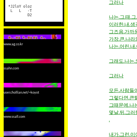
그러나
*J2loY oloz
L L -T
D2
나는.그.때.
이러한.내.생
그즈음.가까운
가장.큰.나라
www.ag.co.kr
나는.어린.내
그래도.나는.
ssahn.com
그러나
모든.사람들이
user.chollian.net/~koyot
그렇다면.큰탈
그때문에.나는
몇날.뒤.그러
www.ssall.com
.
내가.그런.이