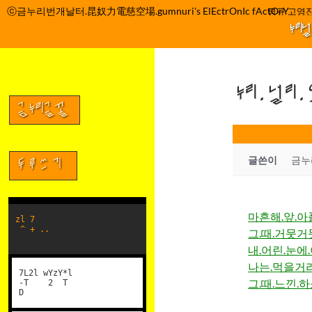
컨
ⓒ금누리번개날터.昆奴力電慈空場.gumnuri's ElEctrOnIc fActOrY
박정관 조명규 고영진
텐
누리
츠
로
건
누리.널리
너
뛰
금누리글꼴
기
글쓴이
금누
두루쓰기
마흔해.앞.
zl 7
^ + ..
그.때.거뭇거
내.어린.눈에
나는.먹을거
7L2l wYzY*l
그.때.느낀.
-T 2 T
D