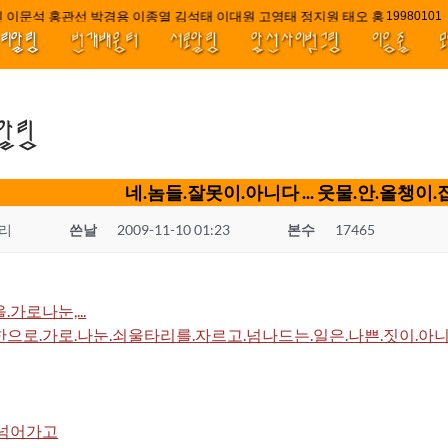
 이문석 홍관선 박경용 이종열 김석태 이대원 고영태 정지원 태오 홍 최윤호 백
////||||
1998010
널리알림
번개배움터
서로알림
앞선사이벗그림
이음줄
.알림
네.놈들.잘못이.아니다 ... 웃물.안.올챙이.집
리
쓴날
2009-11-10 01:23
본수
17465
가로나눈,...
으로.가로.나눈.쇠울타리를.자르고.넘나드는.일은.나쁜.짓이.아
.넘어가고