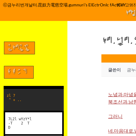
컨
ⓒ금누리번개날터.昆奴力電慈空場.gumnuri's ElEctrOnIc fActOrY
박정관 조명규 고영진
텐
누리
츠
로
건
누리.널리
너
뛰
금누리글꼴
기
글쓴이
금누
두루쓰기
노녘과.마녘을.
zl 7
^ + ..
북조선과.남한
그러니
7L2l wYzY*l
-T 2 T
D
네.마음대로