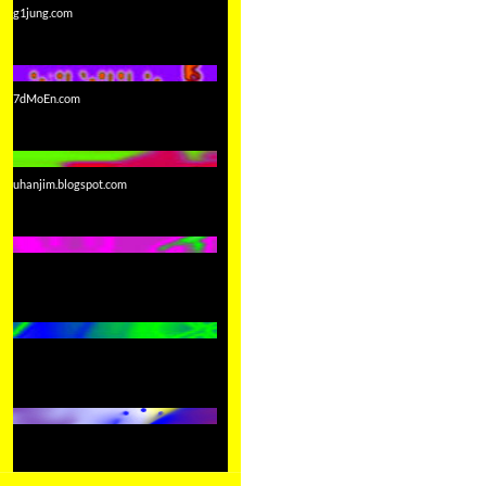
g1jung.com
7dMoEn.com
uhanjim.blogspot.com