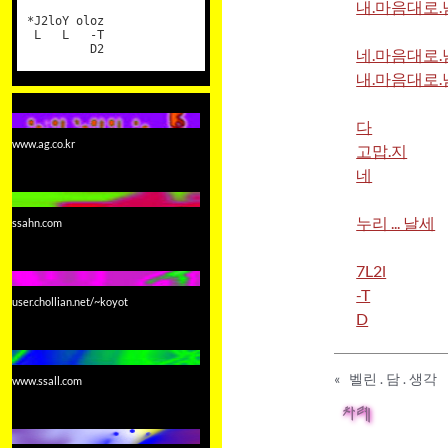
내.마음대로
*J2loY oloz
L L -T
D2
네.마음대로
내.마음대로
다
www.ag.co.kr
고맙.지
네
누리 ... 날세
ssahn.com
7L2l
-T
user.chollian.net/~koyot
D
«
벨린 . 담 . 생각
www.ssall.com
차례