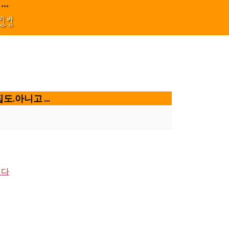
지원 김효정 금드레 임형모 양동열 안길재 김성태 이율 유성민 손윤희 이은미 민
****||||
1
모임방
도.아니고 ...
니다