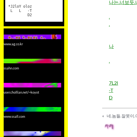
나는.너보듯.
*J2loY oloz
L L -T
D2
.
.
www.ag.co.kr
나
.
ssahn.com
7L2l
-T
user.chollian.net/~koyot
D
«
네.놈들.잘못이.아
www.ssall.com
차례