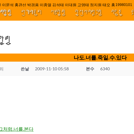
 이문석 홍관선 박경용 이종열 김석태 이대원 고영태 정지원 태오 홍 최윤호 백
////|||
1998010
널리알림
번개배움터
서로알림
앞선사이벗그림
이음줄
.알림
나도.너를.죽일.수.있다
리
쓴날
2009-11-10 05:58
본수
6340
그처럼.너를.본다