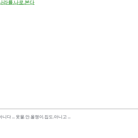
나라를.나로.본다
니다 ... 웃물.안.올챙이.집도.아니고 ...