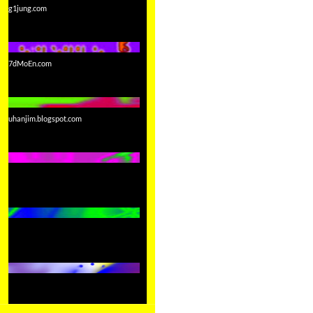
g1jung.com
7dMoEn.com
uhanjim.blogspot.com