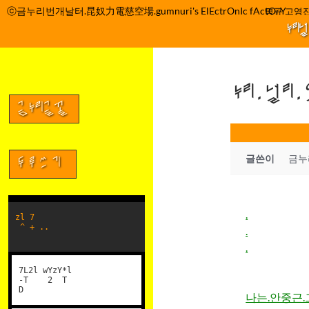
컨
ⓒ금누리번개날터.昆奴力電慈空場.gumnuri's ElEctrOnIc fActOrY
박정관 조명규 고영진
텐
누리
츠
로
건
누리.널리
너
뛰
금누리글꼴
기
글쓴이
금누
두루쓰기
.
zl 7
^ + ..
.
.
7L2l wYzY*l
-T 2 T
D
나는.안중근.