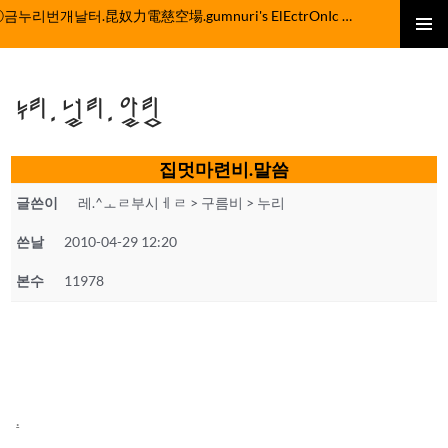
컨
ⓒ금누리번개날터.昆奴力電慈空場.gumnuri's ElEctrOnIc fActOrY
텐
주 메뉴
츠
로
누리.널리.알림
건
너
뛰
집멋마련비.말씀
기
글쓴이
레.^ㅗㄹ부시ㅔㄹ > 구름비 > 누리
쓴날
2010-04-29 12:20
본수
11978
.