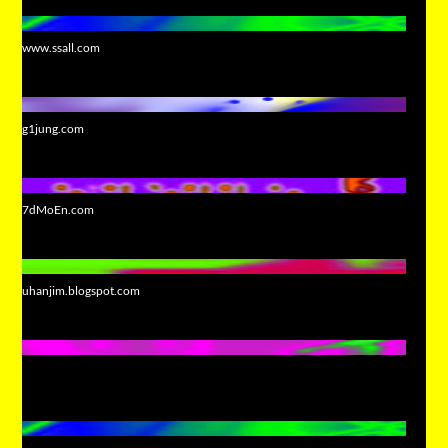
www.ssall.com
g1jung.com
7dMoEn.com
uhanjim.blogspot.com