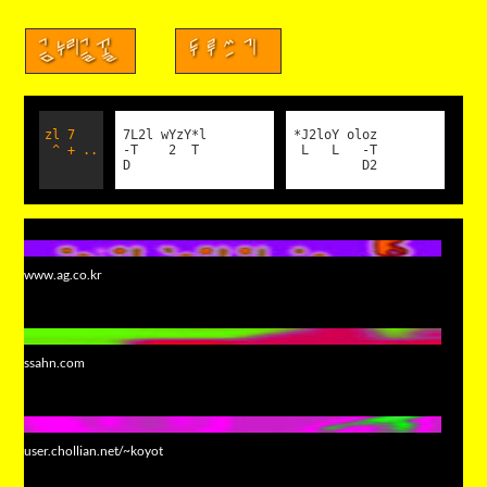
금누리글꼴
두루쓰기
zl 7
7L2l wYzY*l
*J2loY oloz
^ + ..
-T 2 T
L L -T
D
D2
www.ag.co.kr
ssahn.com
user.chollian.net/~koyot