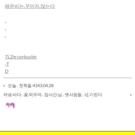
배운비는.꾸미지.않는다
.
.
.
7L2le corbusier
-T
D
«
오늘 . 첫쪽들 4343.04.28
저녘.바다 . 꽃.띄우며 . 앞서간.님 . 뱃사람들 . 넋.기린다
»
차례