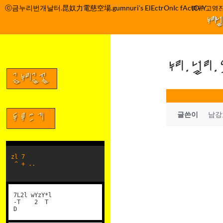
컨
ⓒ금누리번개날터.昆奴力電慈空場.gumnuri's ElEctrOnIc fActOrY
박정관 조명규 고영진
텐
누리
츠
로
건
누리.널리
너
뛰
금누리글꼴
기
글쓴이
남강
두루쓰기
zl 7
^ + ..
7L2l wYzY*l
-T 2 T
D