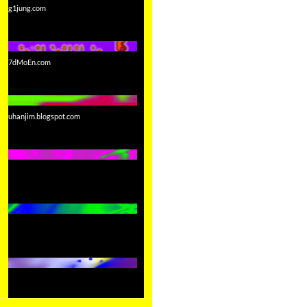
g1jung.com
7dMoEn.com
uhanjim.blogspot.com