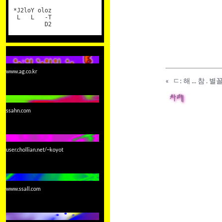
*J2loY oloz
L L -T
D2
www.ag.co.kr
«
ㄷ: 해 ... 참 . 
차례
ssahn.com
user.chollian.net/~koyot
www.ssall.com