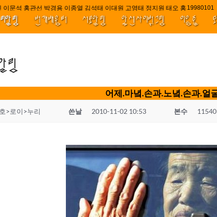
 이문석 홍관선 박경용 이종열 김석태 이대원 고영태 정지원 태오 홍 최윤호 백
////||||
1998010
널리알림
번개배움터
서로알림
앞선사이벗그림
이음줄
.알림
어제.마녘.손과.노녘.손과.얼
호>로이>누리
쓴날
2010-11-02 10:53
본수
11540