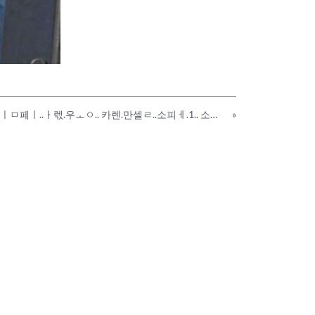
루풋.. ㅏ나.ㅣㅁ페ㅣ..ㅏ렋.우ㅗㅇ.. 카렌.만셀ㄹ..소피ㅔ.1.. 소피ㅔ.반다베켄..
»