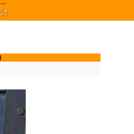
지원 김효정 금드레 임형모 양동열 안길재 김성태 이율 유성민 손윤희 이은미 민
****||||
1
모임방
굴