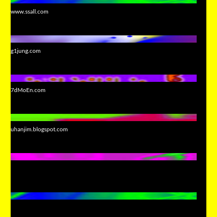
www.ssall.com
g1jung.com
7dMoEn.com
uhanjim.blogspot.com