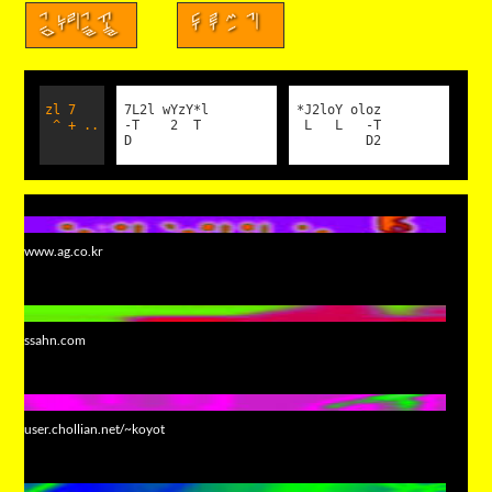
금누리글꼴
두루쓰기
zl 7
7L2l wYzY*l
*J2loY oloz
^ + ..
-T 2 T
L L -T
D
D2
www.ag.co.kr
ssahn.com
user.chollian.net/~koyot