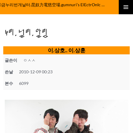
컨
ⓒ금누리번개날터.昆奴力電慈空場.gumnuri's ElEctrOnIc fActOrY
텐
주 메뉴
츠
로
누리.널리.알림
건
너
뛰
이.상호.. 이.상훈
기
글쓴이
ㅇㅅㅅ
쓴날
2010-12-09 00:23
본수
6099