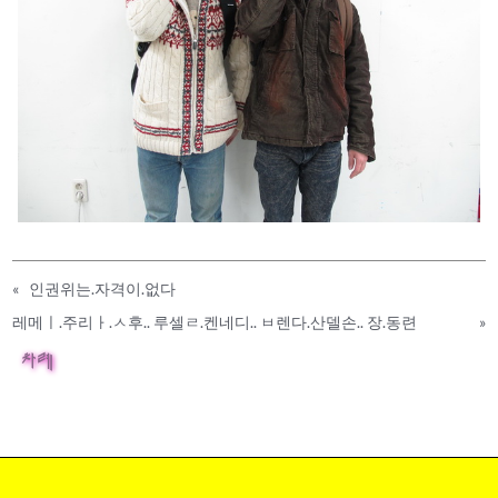
«
인권위는.자격이.없다
레메ㅣ.주리ㅏ.ㅅ후.. 루셀ㄹ.켄네디.. ㅂ렌다.산델손.. 장.동련
»
차례