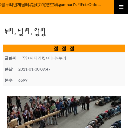
컨
ⓒ금누리번개날터.昆奴力電慈空場.gumnuri's ElEctrOnIc fActOrY
텐
주 메뉴
츠
로
누리.널리.알림
건
너
뛰
절 . 절 . 절
기
글쓴이
???>피타라킷>아피>누리
쓴날
2011-01-30 09:47
본수
6599