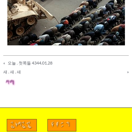
«
오늘 . 첫쪽들 4344.01.28
새 . 새 . 새
»
차례
금누리글꼴
두루쓰기