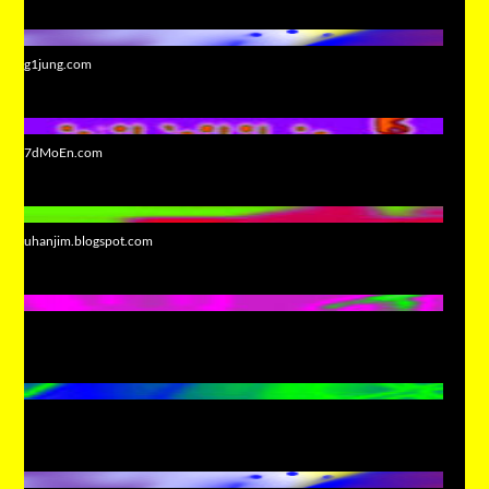
g1jung.com
7dMoEn.com
uhanjim.blogspot.com