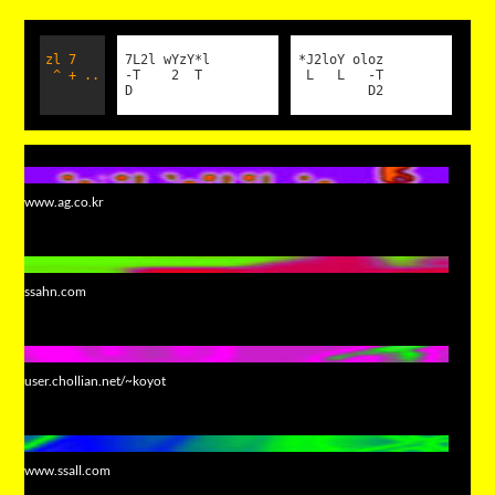
zl 7
7L2l wYzY*l
*J2loY oloz
^ + ..
-T 2 T
L L -T
D
D2
www.ag.co.kr
ssahn.com
user.chollian.net/~koyot
www.ssall.com