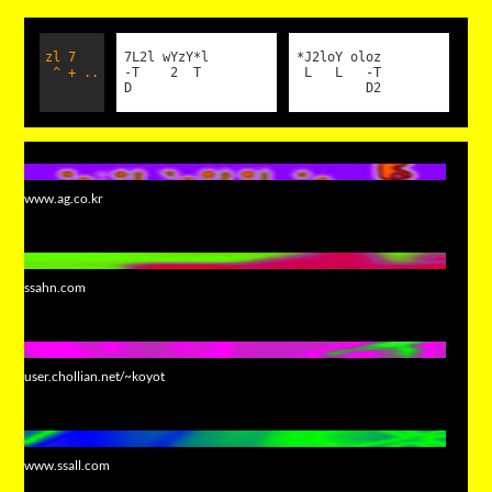
zl 7
7L2l wYzY*l
*J2loY oloz
^ + ..
-T 2 T
L L -T
D
D2
www.ag.co.kr
ssahn.com
user.chollian.net/~koyot
www.ssall.com