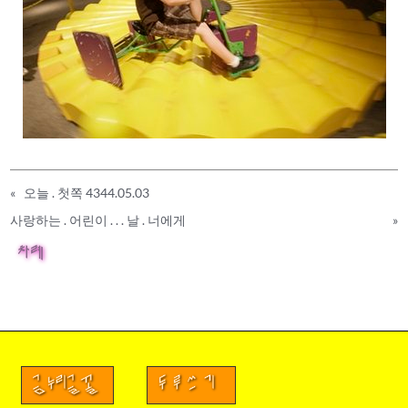
«
오늘 . 첫쪽 4344.05.03
사랑하는 . 어린이 . . . 날 . 너에게
»
차례
금누리글꼴
두루쓰기