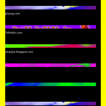
g1jung.com
7dMoEn.com
uhanjim.blogspot.com