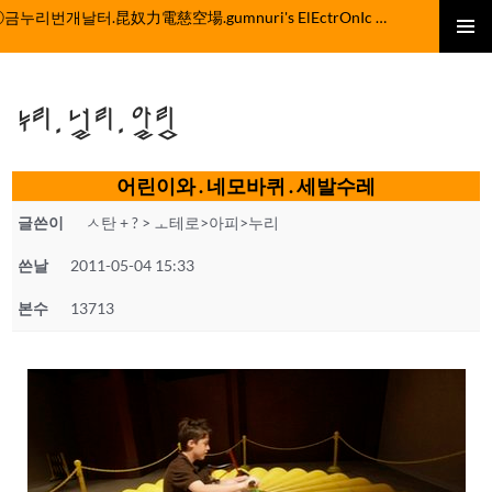
컨
ⓒ금누리번개날터.昆奴力電慈空場.gumnuri's ElEctrOnIc fActOrY
텐
주 메뉴
츠
로
누리.널리.알림
건
너
뛰
어린이와 . 네모바퀴 . 세발수레
기
글쓴이
ㅅ탄 + ? > ㅗ테로>아피>누리
쓴날
2011-05-04 15:33
본수
13713