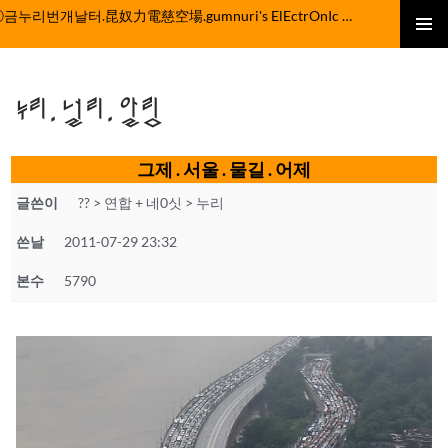
컨
ⓒ금누리번개날터.昆奴力電慈空場.gumnuri's ElEctrOnIc fActOrY
텐
주 메뉴
츠
로
누리.널리.알림
건
너
뛰
그제 . 서울 . 물길 . 어제
기
글쓴이
?? > 연합 + 네0싯 > 누리
쓴날
2011-07-29 23:32
본수
5790