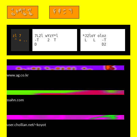
금누리글꼴
두루쓰기
zl 7
7L2l wYzY*l
*J2loY oloz
^ + ..
-T 2 T
L L -T
D
D2
www.ag.co.kr
ssahn.com
user.chollian.net/~koyot