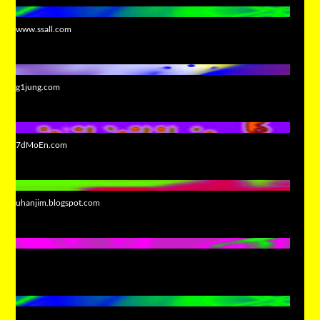
www.ssall.com
g1jung.com
7dMoEn.com
uhanjim.blogspot.com