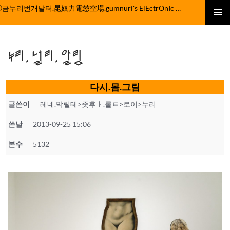
컨
ⓒ금누리번개날터.昆奴力電慈空場.gumnuri's ElEctrOnIc fActOrY
텐
주 메뉴
츠
로
누리.널리.알림
건
너
뛰
다시.몸.그림
기
글쓴이
레네.막맅테>좃후ㅏ.롵ㅌ>로이>누리
쓴날
2013-09-25 15:06
본수
5132