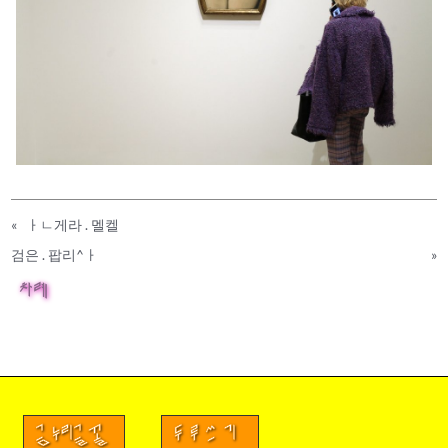
«
ㅏㄴ게라 . 멜켈
검은 . 팝리^ㅏ
»
차례
금누리글꼴
두루쓰기