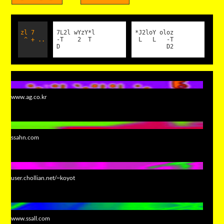
zl 7
7L2l wYzY*l
*J2loY oloz
^ + ..
-T 2 T
L L -T
D
D2
www.ag.co.kr
ssahn.com
user.chollian.net/~koyot
www.ssall.com