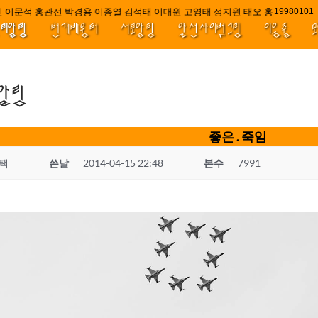
 이문석 홍관선 박경용 이종열 김석태 이대원 고영태 정지원 태오 홍 최윤호 백
////|||
1998010
널리알림
번개배움터
서로알림
앞선사이벗그림
이음줄
.알림
좋은 . 죽임
택
쓴날
2014-04-15 22:48
본수
7991