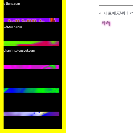
g1jung.com
«
제로메.팟퀴ㅔ
차례
7dMoEn.com
uhanjim.blogspot.com