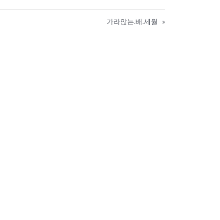
가라앉는.배.세월
»