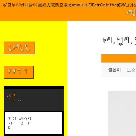
컨
ⓒ금누리번개날터.昆奴力電慈空場.gumnuri's ElEctrOnIc fActOrY
박정관 조명규 고영진
텐
누리
츠
로
건
누리.널리
너
뛰
금누리글꼴
기
글쓴이
노순
두루쓰기
zl 7
^ + ..
7L2l wYzY*l
-T 2 T
D