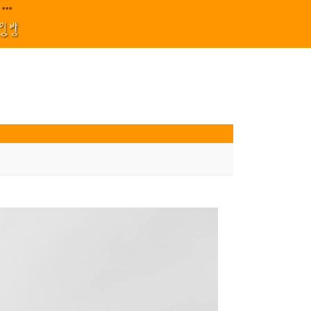
지원 김효정 금드레 임형모 양동열 안길재 김성태 이율 유성민 손윤희 이은미 민
|****||||
1
모임방