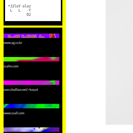
*J2loY oloz
L L -T
D2
www.ag.co.kr
ssahn.com
user.chollian.net/~koyot
www.ssall.com