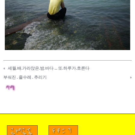
«
세월.배.가라앉은.밤.바다 ... 또.하루가.흐른다
부숴진 . 줄수레 . 추리기
»
차례
금누리글꼴
두루쓰기