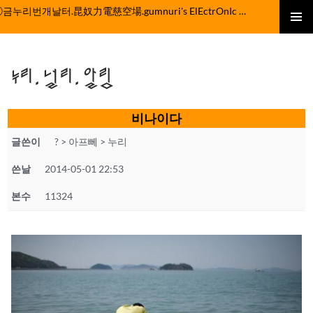
컨
ⓒ금누리번개날터.昆奴力電慈空場.gumnuri's ElEctrOnIc fActOrY
텐
주 메뉴
츠
로
누리.널리.알림
건
너
뛰
비나이다
기
글쓴이
? > 아프뻬 > 누리
쓴날
2014-05-01 22:53
본수
11324