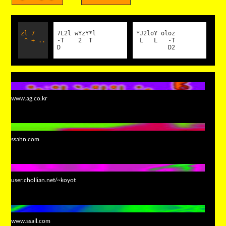
zl 7
7L2l wYzY*l
*J2loY oloz
^ + ..
-T 2 T
L L -T
D
D2
www.ag.co.kr
ssahn.com
user.chollian.net/~koyot
www.ssall.com