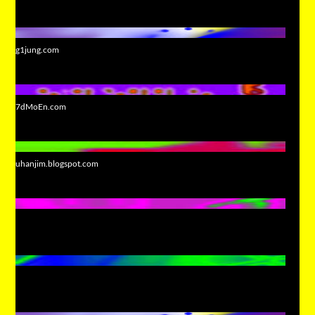
g1jung.com
7dMoEn.com
uhanjim.blogspot.com