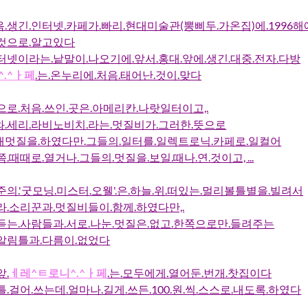
.생긴.인터넷.카페가.빠리.현대미술관(뽕삐두.가온집)에.1996해
.것으로.알고있다
터넷이라는.낱말이.나오기에.앞서.홍대.앞에.생긴.대중.전자.다방
.^ㅏ페
.는.온누리에.처음.태어난.것이.맞다
으로.처음.쓰인.곳은.아메리칸.나랏일터이고,.
와.세리.라비노비치.라는.멋질비가.그러한.뜻으로
개멋질을.하였다만.그들의.일터를.일렉트로닉.카페로.일컬어
.때때로.열거나.그들의.멋질을.보일.때나.연.것이고, ...
준의.'굿모닝.미스터.오웰'.은.하늘.위.떠있는.멀리볼틀별을.빌려서
라.소리꾼과.멋질비들이.함께.하였다만,.
듣는.사람들과.서로.나눈.멋질은.없고.한쪽으로만.들려주는
.알림틀과.다름이.없었다
앞.
ㅔ레^ㅌ로니^.^ㅏ페
.는.모두에게.열어둔.번개.찻집이다
틀.걸어.쓰는데.얼마나.길게.쓰든.100.원.씩.스스로.내도록.하였다