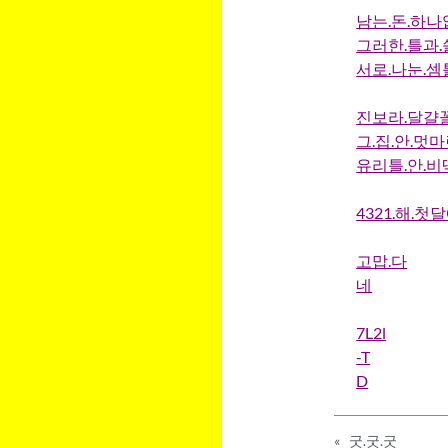
남는.돈.하나
그러한.틀과.
서로.나눈.셈
진보라.달걀꼴
그.집.안.멋
유리틀.안.비
4321.해.첫달에
고맙.다
네
7L2l
-T
D
«
굿.굿.굿