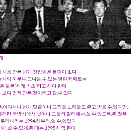
개
처음.만든.번개.찻집임은.틀림이.없다
처럼.아무나.드나들.수.있는.열린.카페로는
은.물론.'세계.최초'라고.해야.한다
보다.먼저.만든.것이라고.할.수.있다
.어디서나.번개.말글이나.그림들.노래들도.주고.받을.수.있다만,.
리칸.국방성에서.벗어나.그들의.일터에서.쓸.수.있도록.된.것은
,.우리나라는.1994.해부터.쓸.수.있었다
.쓸.수.있게.된.때는.1995.해쯤.된다