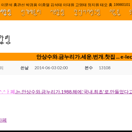
이문석 홍관선 박경용 이종열 김석태 이대원 고영태 정지원 태오 홍 최윤호 백지
////||||****
1998010
널리알림
번개배움터
서로알림
앞선사이벗그림
이음줄
.알림
안상수와.금누리가.세운.번개.찻집 ... e-lec-tro
리
쓴날
2014-06-03 02:00
본수
13108
.^ㅏ페
.는.안상수와.금누리가.1988.해에.'국내.최초'로.만들었다고.
카페