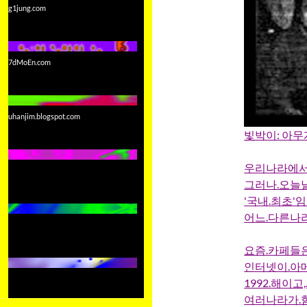
g1jung.com
7dMoEn.com
uhanjim.blogspot.com
빛박이: 아무
우리나라에서.
그러나.오늘날
'국내.최초'임
어느.다른나라
요즘.카페들은
인터넷이.아메
1992.해이고
여러나라가.함께