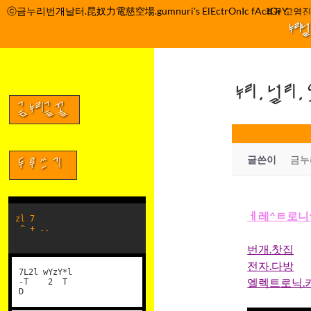
컨
ⓒ금누리번개날터.昆奴力電慈空場.gumnuri's ElEctrOnIc fActOrY
박정관 조명규 고영진 
텐
누리
츠
로
건
누리.널리
너
뛰
금누리글꼴
기
글쓴이
금누
두루쓰기
ㅔ레^ㅌ로니^
zl 7
^ + ..
번개.찻집
전자.다방
7L2l wYzY*l
엘렉트로닉.
-T 2 T
D