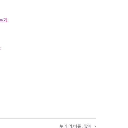
겠는가
다
누리.의.비롯 . 앞에
»