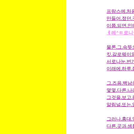
프랑스에.처음
만들어.졌던
이쯤.되면.인
ㅔ레^ㅌ로니^
물론.그.속뜻
킷.갈로웨이
서로나눈.번
이래에.하루.쯤
그.즈음.백남
몇몇.다른.나
그것을.보고.
알림널.또는
그러나.홍대.
다른.곳과.셈