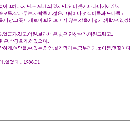
없이.3.해나.지난.뒤.닫게.되었지만,.인터넷이.나타나기에.앞서
쓸모를.잘.다루는.사람들이.젊은.그림비나.멋질비들과.드나들고
틀.마당.그곳서.새로이.펼친.보이지.않는.값을.어떻게.셈할.수.있
.얼굴과.길고.여린.보라.네온.빛은.안상수가.마련그렸고,.
마련은.박경호가.하였으며,.
딱하게.여닫을.수.있는.하얀.설기덩이는.금누리가.놓아둔.멋질이
.열었다 ... 1988.01