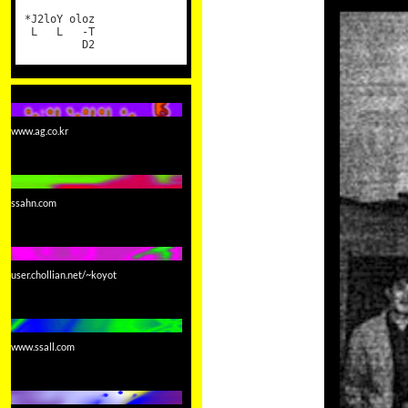
*J2loY oloz
L L -T
D2
www.ag.co.kr
ssahn.com
user.chollian.net/~koyot
www.ssall.com