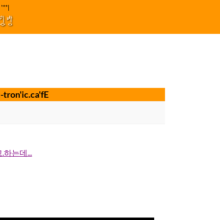
원 김효정 금드레 임형모 양동열 안길재 김성태 이율 유성민 손윤희 이은미 민
||||
1
모임방
n'ic.ca'fE
하는데...