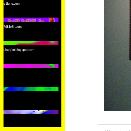
g1jung.com
7dMoEn.com
uhanjim.blogspot.com