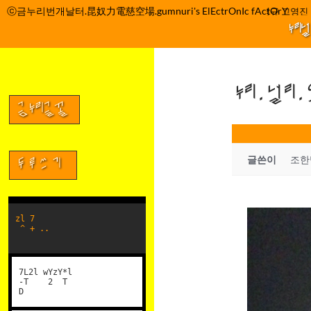
컨
ⓒ금누리번개날터.昆奴力電慈空場.gumnuri's ElEctrOnIc fActOrY
박정관 조명규 고영진 이
텐
누리
츠
로
건
누리.널리
너
뛰
금누리글꼴
기
글쓴이
조한
두루쓰기
zl 7
^ + ..
7L2l wYzY*l
-T 2 T
D