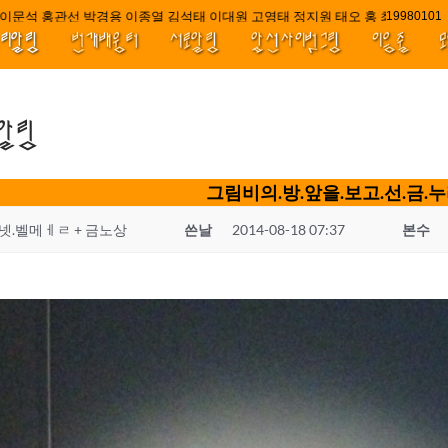
문석 홍관선 박경용 이종열 김석태 이대원 고영태 정지원 태오 홍 최윤호 백지
1998010
널리알림
번개배움터
서로알림
앞선사이벗그림
이음줄
.알림
그림비의.방.앞을.보고.선.금.
넷.벨메ㅔㄹ + 금노상
쓴날
2014-08-18 07:37
본수