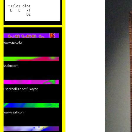
*J2loY oloz
L L -T
D2
www.ag.co.kr
ssahn.com
user.chollian.net/~koyot
www.ssall.com