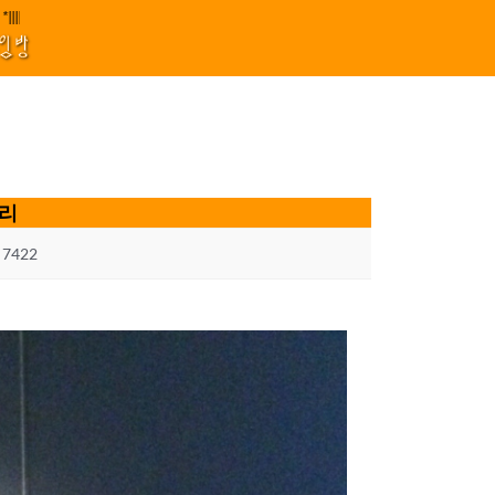
원 김효정 금드레 임형모 양동열 안길재 김성태 이율 유성민 손윤희 이은미 민원
////||||****||||
1
모임방
누리
7422