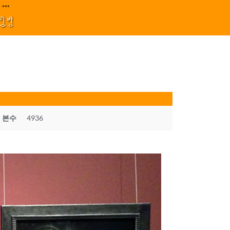
지원 김효정 금드레 임형모 양동열 안길재 김성태 이율 유성민 손윤희 이은미 민
**||||
1
모임방
본수
4936