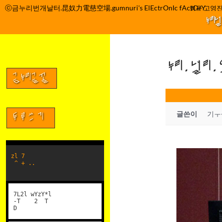
컨
ⓒ금누리번개날터.昆奴力電慈空場.gumnuri's ElEctrOnIc fActOrY
박정관 조명규 고영진 
텐
누리
츠
로
건
누리.널리
너
뛰
금누리글꼴
기
글쓴이
기ㅜ
두루쓰기
zl 7
^ + ..
7L2l wYzY*l
-T 2 T
D