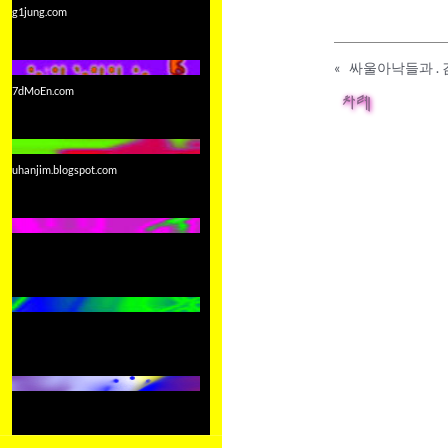
g1jung.com
«
싸울아낙들과 .
7dMoEn.com
차례
uhanjim.blogspot.com