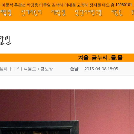
이문석 홍관선 박경용 이종열 김석태 이대원 고영태 정지원 태오 홍 최윤호 백
////||||**
1998010
널리알림
번개배움터
서로알림
앞선사이벗그림
이음줄
.알림
겨울 . 금누리 . 물.물
셒페.ㅏㄱ^ㅣㅁ볼도 + 금노상
쓴날
2015-04-06 18:05