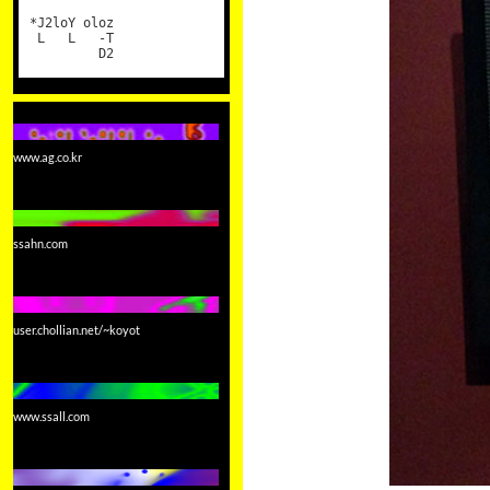
*J2loY oloz
L L -T
D2
www.ag.co.kr
ssahn.com
user.chollian.net/~koyot
www.ssall.com