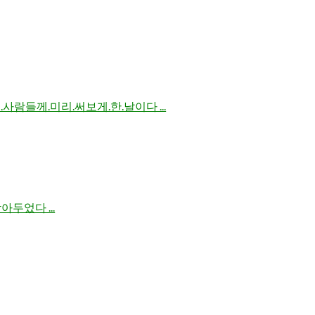
사람들께.미리.써보게.한.날이다 ...
두었다 ...