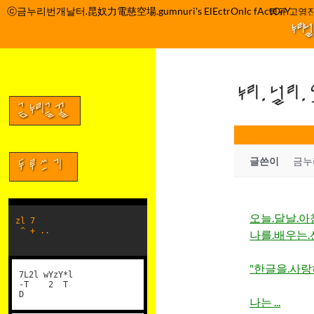
컨
ⓒ금누리번개날터.昆奴力電慈空場.gumnuri's ElEctrOnIc fActOrY
박정관 조명규 고영진
텐
누리
츠
로
건
누리.널리
너
뛰
금누리글꼴
기
글쓴이
금누
두루쓰기
오늘.달날.아
zl 7
^ + ..
나를.배우는.
"한글을.사랑
7L2l wYzY*l
-T 2 T
D
나는 ...