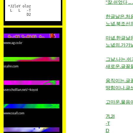
"잘.쉬었다 ... ... 
*J2loY oloz
L L -T
D2
한글날은.처음
노녘.북조선의
마녘.한글날은
www.ag.co.kr
노녘의.가갸날
그날.나는.쉬기
새로운.글꼴들
ssahn.com
움직이는.글꼴
땅힘이나.글쓰
user.chollian.net/~koyot
고마운.물음이다 ...
www.ssall.com
7L2l
-T
D