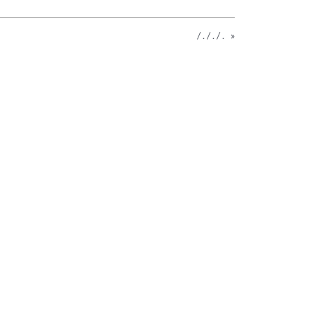
/ . / . / .
»