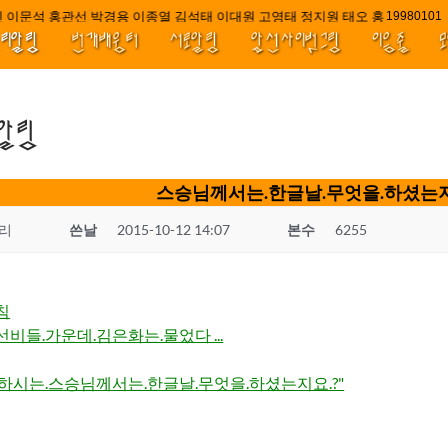
 이문석 홍관선 박경용 이종열 김석태 이대원 고영태 정지원 태오 홍 최윤호 백
////||||
1998010
널리알림
번개배움터
서로알림
앞선사이벗그림
이음줄
.알림
스승님께서는.한글날.무엇을.하셨는지요..
리
쓴날
2015-10-12 14:07
본수
6255
침
선비들.가운데.김은화는.물었다 ...
하시는.스승님께서는.한글날.무엇을.하셨는지요.?"