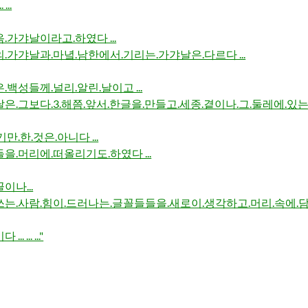
...
.가갸날이라고.하였다 ...
.가갸날과.마녘.남한에서.기리는.가갸날은.다르다 ...
.백성들께.널리.알린.날이고 ...
은.그보다.3.해쯤.앞서.한글을.만들고.세종.곁이나.그.둘레에.있는.
만.한.것은.아니다 ...
을.머리에.떠올리기도.하였다 ...
이나...
는.사람.힘이.드러나는.글꼴들들을.새로이.생각하고.머리.속에.담아
 ... ..."