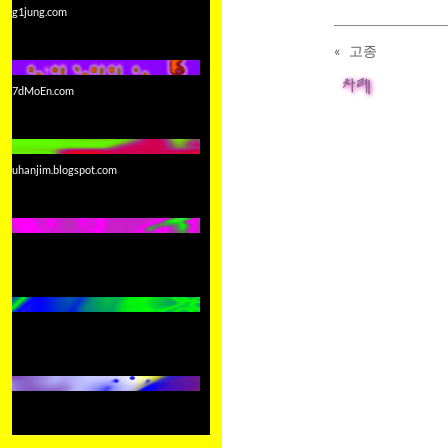
g1jung.com
«
고종
차례
7dMoEn.com
uhanjim.blogspot.com