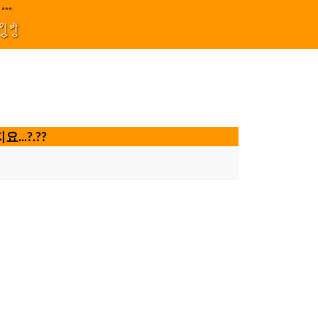
지원 김효정 금드레 임형모 양동열 안길재 김성태 이율 유성민 손윤희 이은미 민
****||||
1
모임방
.?.??