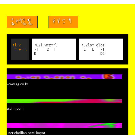
금누리글꼴
두루쓰기
zl 7
7L2l wYzY*l
*J2loY oloz
^ + ..
-T 2 T
L L -T
D
D2
www.ag.co.kr
ssahn.com
user.chollian.net/~koyot