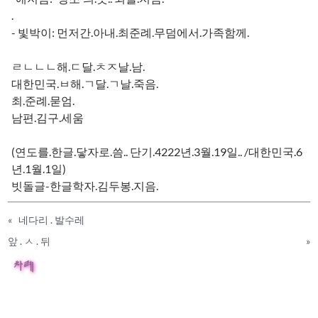
.
- 빛박이: 먼저간.아내.최준례.무덤에서.가족함께.
ㄹㄴㄴㄴ해.ㄷ달.ㅊㅈ날.남.
대한민국.ㅂ해.ㄱ달.ㄱ날.죽음.
최.준례.묻엄.
남편.김구.세움
(연도를.한글.닿자로.씀.. 단기.4222년.3월.19일.. /대한민국.6
년.1월.1일)
빗돌글-한글학자.김두봉.지음.
«
네다리 . 발수레
앞 . ㅅ . 뒤
»
차례