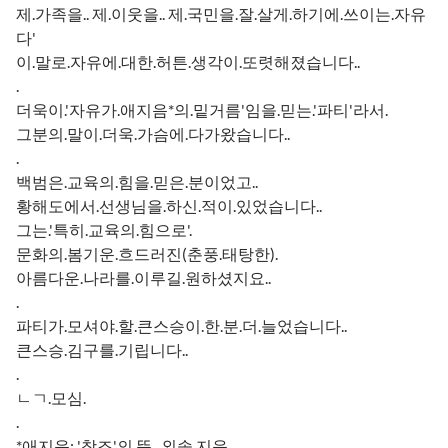
제.가족을.. 제.이웃을.. 제.국민을.잘.살게.하기에.쓰이는.자유
다'
이.말로.자유에.대한.허튼.생각이.또렷해졌습니다..
.
더욱이.'자유가.애지음*의.밑거름'임을.믿는.'파티'라서.
그분의.말이.더욱.가슴에.다가왔습니다..
.
백범은.교육의.힘을.믿은.분이었고..
황해도에서.선생님을.하신.적이.있었습니다..
그는.'특히.교육의.힘으로'.
문화의.봄기운.흐드러진(춘풍.태탕한).
아름다운.나라를.이루길.원하셨지요..
.
파티가.모셔야.할.큰스승이.한.분.더.늘었습니다..
큰스승.김구를.기립니다..
.
ㄴㄱ.모심.
.
*애지음: '창조'의.뜻.. 외솔.지음.