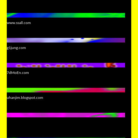
www.ssall.com
g1jung.com
7dMoEn.com
uhanjim.blogspot.com