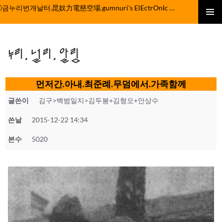
컨
ⓒ금누리번개날터.昆奴力電慈空場.gumnuri's ElEctrOnIc fActOrY
텐
주 메뉴
츠
로
누리.널리.알림
건
너
뛰
먼저간.아내.최준례.무덤에서.가족함께
기
글쓴이
김구>백범일지>김두봉+김형오+안상수
쓴날
2015-12-22 14:34
본수
5020