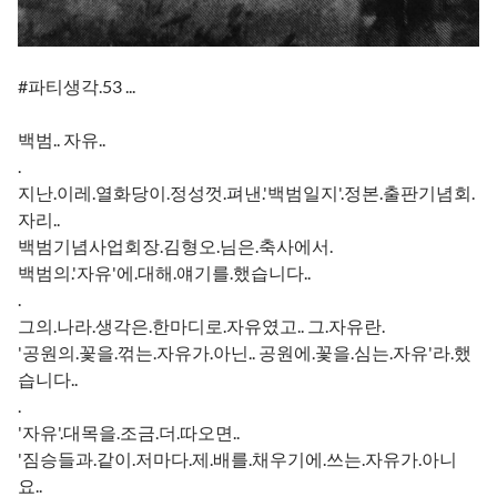
#파티생각.53 ...
백범.. 자유..
.
지난.이레.열화당이.정성껏.펴낸.'백범일지'.정본.출판기념회.
자리..
백범기념사업회장.김형오.님은.축사에서.
백범의.'자유'에.대해.얘기를.했습니다..
.
그의.나라.생각은.한마디로.자유였고.. 그.자유란.
'공원의.꽃을.꺾는.자유가.아닌.. 공원에.꽃을.심는.자유'라.했
습니다..
.
'자유'.대목을.조금.더.따오면..
'짐승들과.같이.저마다.제.배를.채우기에.쓰는.자유가.아니
요..