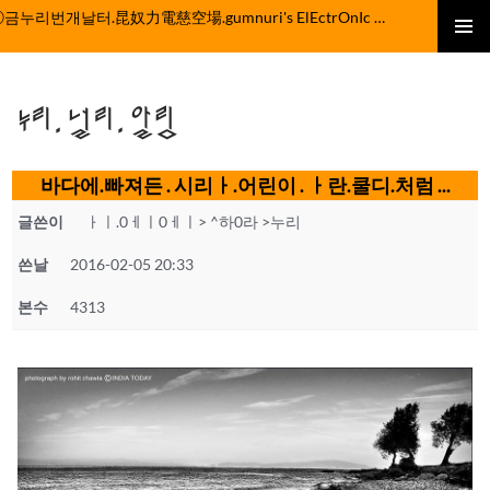
컨
ⓒ금누리번개날터.昆奴力電慈空場.gumnuri's ElEctrOnIc fActOrY
텐
주 메뉴
츠
로
누리.널리.알림
건
너
뛰
바다에.빠져든 . 시리ㅏ.어린이 . ㅏ란.쿨디.처럼 ...
기
글쓴이
ㅏㅣ.0ㅔㅣ0ㅔㅣ> ^하0라 >누리
쓴날
2016-02-05 20:33
본수
4313