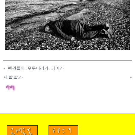
«
펜귄들의 . 우두머리가 . 되어라
지.랄.말.라
»
차례
금누리글꼴
두루쓰기