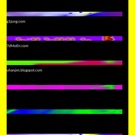
g1jung.com
7dMoEn.com
uhanjim.blogspot.com