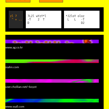
zl 7
7L2l wYzY*l
*J2loY oloz
^ + ..
-T 2 T
L L -T
D
D2
www.ag.co.kr
ssahn.com
user.chollian.net/~koyot
www.ssall.com