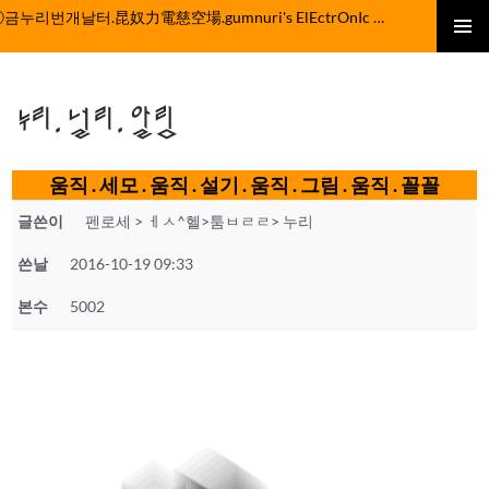
컨
ⓒ금누리번개날터.昆奴力電慈空場.gumnuri's ElEctrOnIc fActOrY
텐
주 메뉴
츠
로
누리.널리.알림
건
너
뛰
움직 . 세모 . 움직 . 설기 . 움직 . 그림 . 움직 . 꼴꼴
기
글쓴이
펜로세 > ㅔㅅ^헬>툼ㅂㄹㄹ> 누리
쓴날
2016-10-19 09:33
본수
5002