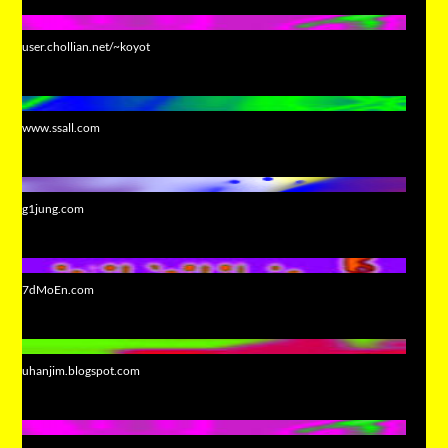
user.chollian.net/~koyot
www.ssall.com
g1jung.com
7dMoEn.com
uhanjim.blogspot.com