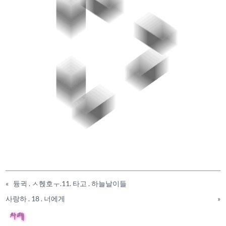
«
듕귁 . ㅅ헩호ㅜ.11. 타고 . 하늘날이들
사랑하 . 18 . 너에게
»
차례