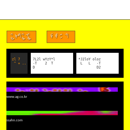
금누리글꼴
두루쓰기
zl 7
7L2l wYzY*l
*J2loY oloz
^ + ..
-T 2 T
L L -T
D
D2
www.ag.co.kr
ssahn.com