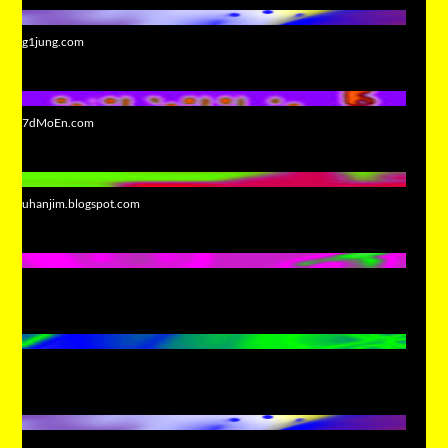
g1jung.com
7dMoEn.com
uhanjim.blogspot.com