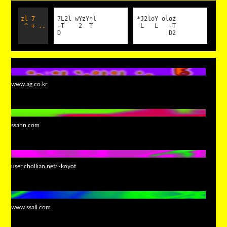
zl 7
7L2l wYzY*l
*J2loY oloz
^ + ..
-T 2 T
L L -T
D
D2
www.ag.co.kr
ssahn.com
user.chollian.net/~koyot
www.ssall.com