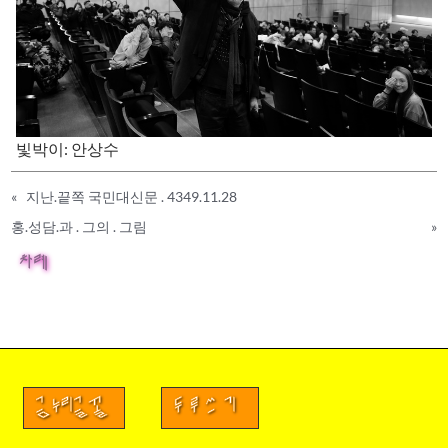
빛박이: 안상수
«
지난.끝쪽 국민대신문 . 4349.11.28
홍.성담.과 . 그의 . 그림
»
차례
금누리글꼴
두루쓰기