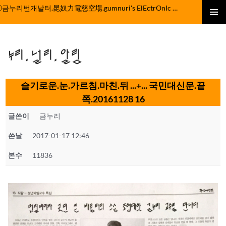
컨
ⓒ금누리번개날터.昆奴力電慈空場.gumnuri's ElEctrOnIc fActOrY
텐
주 메뉴
츠
로
누리.널리.알림
건
너
뛰
슬기로운.눈.가르침.마친.뒤 ...+... 국민대신문.끝
기
쪽.20161128 16
글쓴이
금누리
쓴날
2017-01-17 12:46
본수
11836