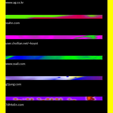
www.ag.co.kr
ssahn.com
user.chollian.net/~koyot
www.ssall.com
g1jung.com
7dMoEn.com