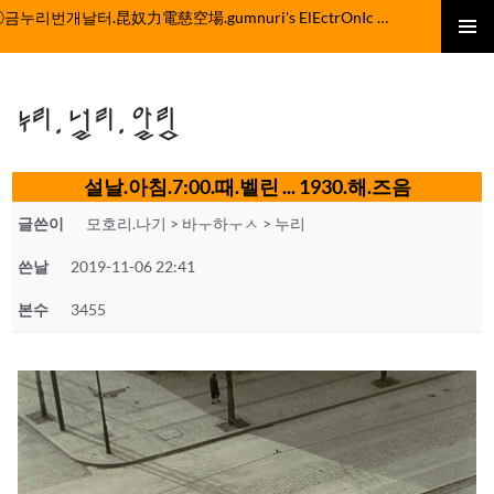
컨
ⓒ금누리번개날터.昆奴力電慈空場.gumnuri's ElEctrOnIc fActOrY
텐
주 메뉴
츠
로
누리.널리.알림
건
너
뛰
설날.아침.7:00.때.벨린 ... 1930.해.즈음
기
글쓴이
모호리.나기 > 바ㅜ하ㅜㅅ > 누리
쓴날
2019-11-06 22:41
본수
3455