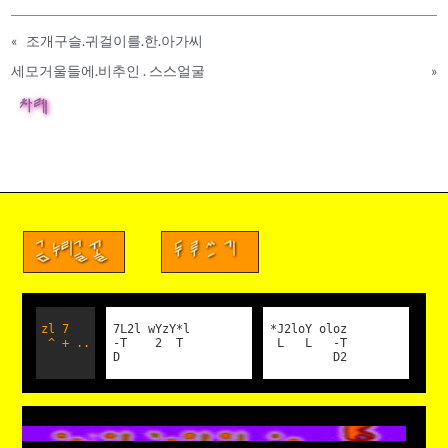
«
조개구슬.귀걸이를.한.아가씨
세모거울들에.비추인 . 스스얼굴
»
차례
금누리글꼴
두루쓰기
zl 7
7L2l wYzY*l
*J2loY oloz
^ + ..
-T 2 T
L L -T
D
D2