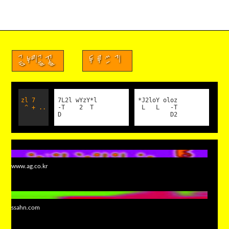
금누리글꼴
두루쓰기
zl 7
7L2l wYzY*l
*J2loY oloz
^ + ..
-T 2 T
L L -T
D
D2
www.ag.co.kr
ssahn.com