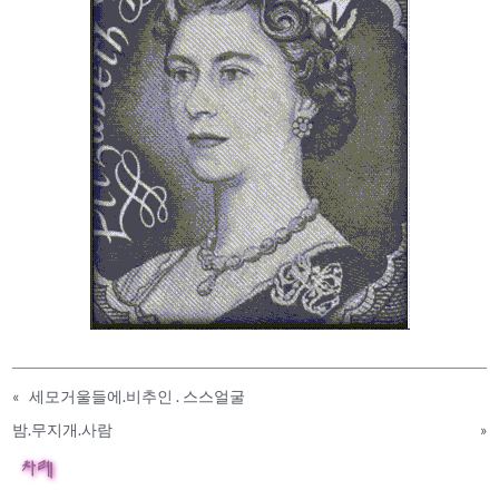
«
세모거울들에.비추인 . 스스얼굴
밤.무지개.사람
»
차례