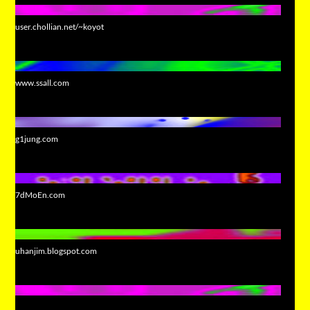
user.chollian.net/~koyot
www.ssall.com
g1jung.com
7dMoEn.com
uhanjim.blogspot.com