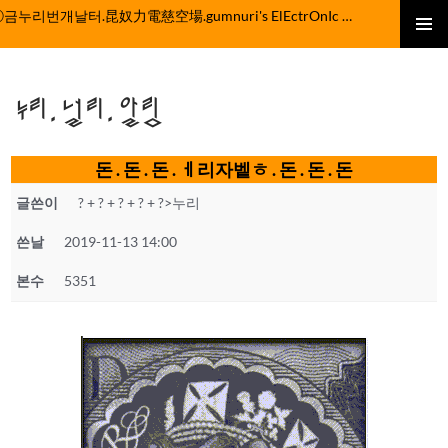
컨
ⓒ금누리번개날터.昆奴力電慈空場.gumnuri's ElEctrOnIc fActOrY
텐
주 메뉴
츠
로
누리.널리.알림
건
너
뛰
돈 . 돈 . 돈 . ㅔ리자벹ㅎ . 돈 . 돈 . 돈
기
글쓴이
? + ? + ? + ? + ?>누리
쓴날
2019-11-13 14:00
본수
5351