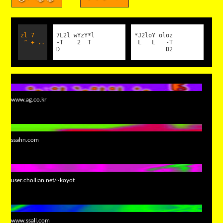
zl 7
7L2l wYzY*l
*J2loY oloz
^ + ..
-T 2 T
L L -T
D
D2
www.ag.co.kr
ssahn.com
user.chollian.net/~koyot
www.ssall.com