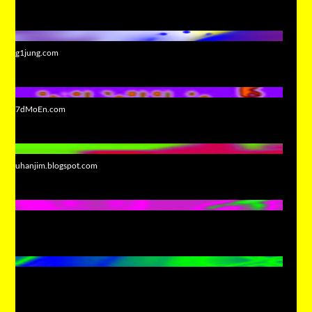
g1jung.com
7dMoEn.com
uhanjim.blogspot.com