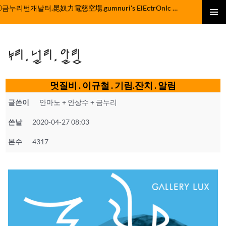
컨
ⓒ금누리번개날터.昆奴力電慈空場.gumnuri's ElEctrOnIc fActOrY
텐
주 메뉴
츠
로
누리.널리.알림
건
너
뛰
멋질비 . 이규철 . 기림.잔치 . 알림
기
글쓴이
안마노 + 안상수 + 금누리
쓴날
2020-04-27 08:03
본수
4317