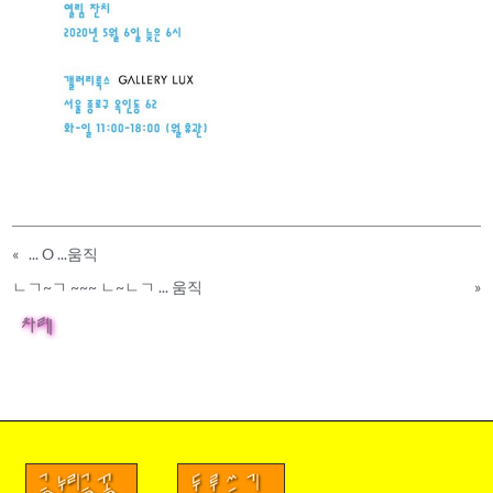
«
... O ...움직
ㄴㄱ~ㄱ ~~~ ㄴ~ㄴㄱ ... 움직
»
차례
금누리글꼴
두루쓰기