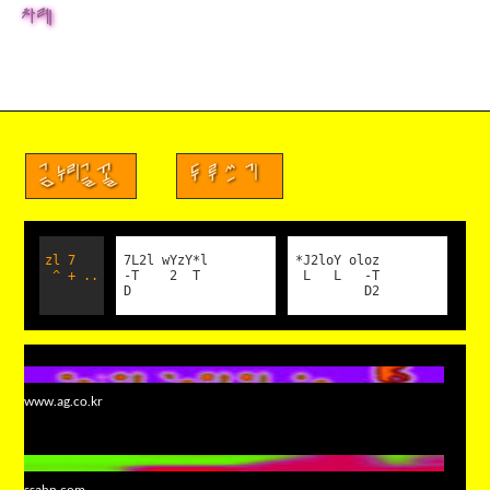
차례
금누리글꼴
두루쓰기
zl 7
7L2l wYzY*l
*J2loY oloz
^ + ..
-T 2 T
L L -T
D
D2
www.ag.co.kr
ssahn.com