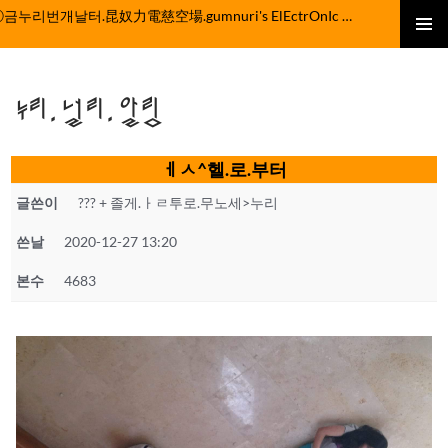
컨
ⓒ금누리번개날터.昆奴力電慈空場.gumnuri's ElEctrOnIc fActOrY
텐
주 메뉴
츠
로
누리.널리.알림
건
너
뛰
ㅔㅅ^헬.로.부터
기
글쓴이
??? + 졸게.ㅏㄹ투로.무노세>누리
쓴날
2020-12-27 13:20
본수
4683