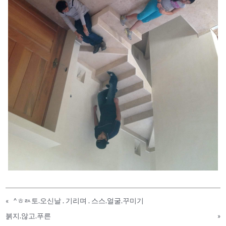
«
^ㅎㄽ토.오신날 . 기리며 . 스스.얼굴.꾸미기
붉지.않고.푸른
»