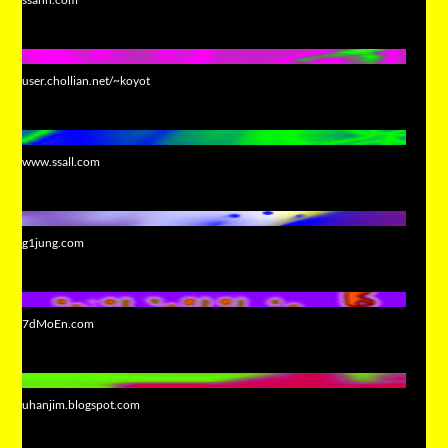
user.chollian.net/~koyot
www.ssall.com
g1jung.com
7dMoEn.com
uhanjim.blogspot.com