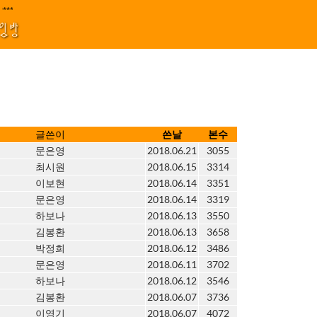
지원 김효정 금드레 임형모 양동열 안길재 김성태 이율 유성민 손윤희 이은미 민
***||||
1
모임방
글쓴이
쓴날
본수
문은영
2018.06.21
3055
최시원
2018.06.15
3314
이보현
2018.06.14
3351
문은영
2018.06.14
3319
하보나
2018.06.13
3550
김봉환
2018.06.13
3658
박정희
2018.06.12
3486
문은영
2018.06.11
3702
하보나
2018.06.12
3546
김봉환
2018.06.07
3736
이영기
2018.06.07
4072