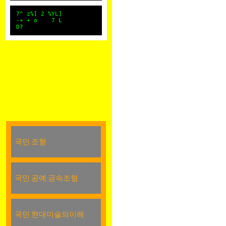
7^ z%] 2 %YL]
-+ + o 7 L
D7
국민.조형
국민.공예.금속조형
국민.현대미술의이해