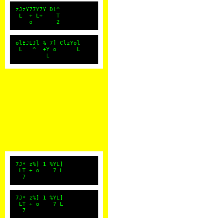
zJzY77Y7Y Dl^
L + L+ T
o 2
olEJLJl % 7] ClzYol
L ^ +Y o L
L
7J* z%] 1 %YL]
LT + o 7 L
7
7J* z%] 1 %YL]
LT + o 7 L
7