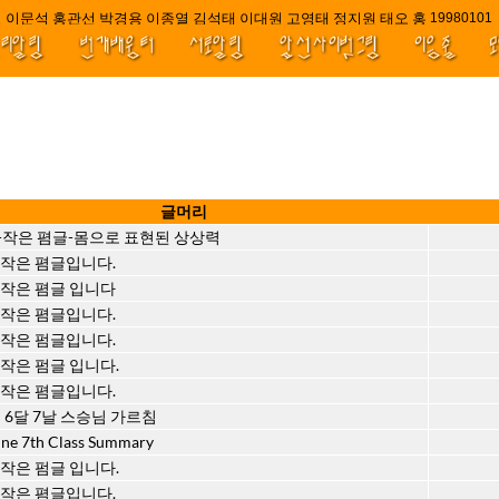
 이문석 홍관선 박경용 이종열 김석태 이대원 고영태 정지원 태오 홍 최윤호 백
////||||*
1998010
널리알림
번개배움터
서로알림
앞선사이벗그림
이음줄
름
글머리
-작은 폄글-몸으로 표현된 상상력
 작은 폄글입니다.
 작은 폄글 입니다
 작은 폄글입니다.
 작은 펌글입니다.
작은 펌글 입니다.
 작은 폄글입니다.
해 6달 7날 스승님 가르침
une 7th Class Summary
작은 펌글 입니다.
 작은 폄글입니다.