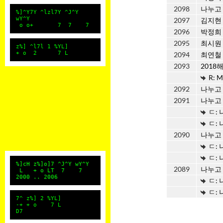
2098
나누고
%]^Y7Y ^lzl7Y ^J^Y
wY^Y
2097
김지현
o o+ 7 7 7
2096
박정희
2095
최시원
z%] ^l7l 1 %YL]
+ o 2 7 L
2094
최연철
2093
2018
R: M
2092
나누고
2091
나누고
ㄷ:
ㄷ:
2090
나누고
ㄷ:
ㄷ:
%]cH z%]o]7 ^J^Y wY^Y
2089
나누고
L + o LT 7 7
2000 .. 2006
ㄷ:
ㄷ:
7^ z%] 2 %YL]
-+ + o 7 L
D7