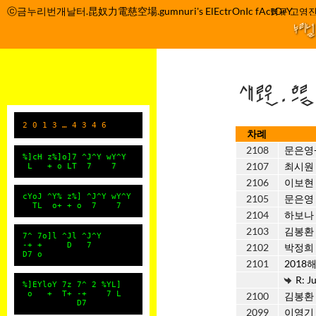
컨
ⓒ금누리번개날터.昆奴力電慈空場.gumnuri's ElEctrOnIc fActOrY
박정관 조명규 고영진
텐
누리
츠
로
건
새로운.흐
너
뛰
기
2 0 1 3 … 4 3 4 6
차례
2108
문은영
%]cH z%]o]7 ^J^Y wY^Y
2107
최시원
L + o LT 7 7
2106
이보현
cYoJ ^Y% z%] ^J^Y wY^Y
2105
문은영
TL o+ + o 7 7
2104
하보나
2103
김봉환 
7^ 7o]l ^Jl ^J^Y
-+ + D 7
2102
박정희
D7 o
2101
2018
R: J
%]EYloY 7z 7^ 2 %YL]
o + T+ -+ 7 L
2100
김봉환 
D7
2099
이영기