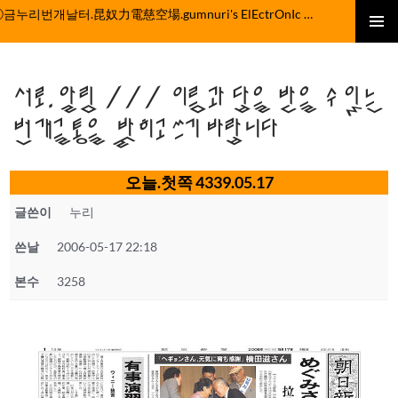
컨
ⓒ금누리번개날터.昆奴力電慈空場.gumnuri's ElEctrOnIc fActOrY
텐
주 메뉴
츠
로
서로.알림 /// 이름과 답을 받을 수 있는
건
너
번개글통을 밝히고 쓰기 바랍니다
뛰
기
오늘.첫쪽 4339.05.17
글쓴이
누리
쓴날
2006-05-17 22:18
본수
3258