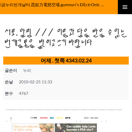
컨
ⓒ금누리번개날터.昆奴力電慈空場.gumnuri's ElEctrOnIc fActOrY
텐
주 메뉴
츠
로
서로.알림 /// 이름과 답을 받을 수 있는
건
너
번개글통을 밝히고 쓰기 바랍니다
뛰
기
어제 . 첫쪽 4343.02.24
글쓴이
누리
쓴날
2010-02-25 11:33
본수
4767