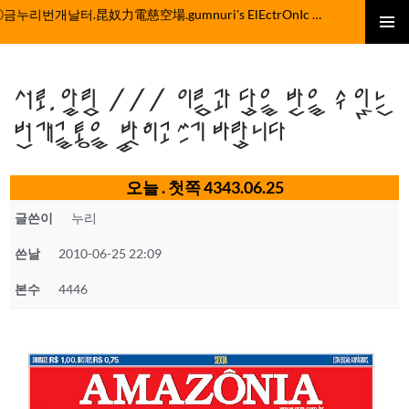
컨
ⓒ금누리번개날터.昆奴力電慈空場.gumnuri's ElEctrOnIc fActOrY
텐
주 메뉴
츠
로
서로.알림 /// 이름과 답을 받을 수 있는
건
너
번개글통을 밝히고 쓰기 바랍니다
뛰
기
오늘 . 첫쪽 4343.06.25
글쓴이
누리
쓴날
2010-06-25 22:09
본수
4446