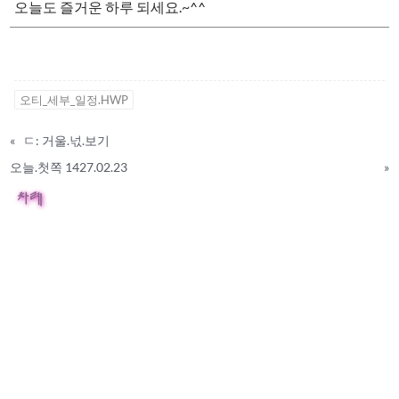
오늘도 즐거운 하루 되세요.~^^
오티_세부_일정.HWP
«
ㄷ: 거울.넋.보기
오늘.첫쪽 1427.02.23
»
차례