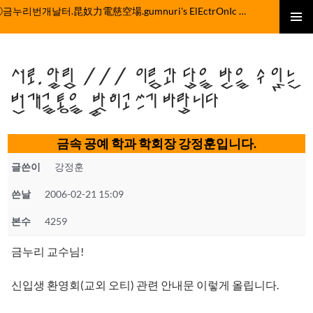
컨
ⓒ금누리번개날터.昆奴力電慈空場.gumnuri's ElEctrOnIc fActOrY
텐
주 메뉴
츠
로
서로.알림 /// 이름과 답을 받을 수 있는
건
너
번개글통을 밝히고 쓰기 바랍니다
뛰
기
금속 공예 학과 학회장 강정훈입니다.
글쓴이
강정훈
쓴날
2006-02-21 15:09
본수
4259
금누리 교수님!
신입생 환영회(교외 오티) 관련 안내문 이렇게 올립니다.