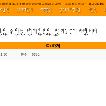
 이문석 홍관선 박경용 이종열 김석태 이대원 고영태 정지원 태오 홍 최윤호 백
////||
1998010
널리알림
번개배움터
서로알림
앞선사이벗그림
이음줄
받을 수 있는 번개글통을 밝히고 쓰기 바랍니다
ㄷ: 하제
11:30
본수
5582