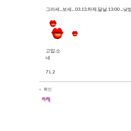
그러세...보세... 03.13.하제.달날.13:00 .
고맙.소
네
7 L 2
«
확인
차례