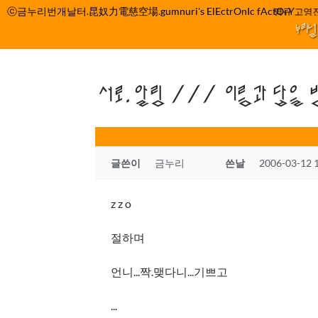
컨
ⓒ금누리번개날터.昆奴力電慈空場.gumnuri's ElEctrOnIc fActOrY
박정관 조명규 고영진
텐
누리
츠
로
건
서로.알림 /// 이름과 답을 
너
뛰
기
글쓴이
금누리
쓴날
2006-03-12 
z z o
절하며
언니...짝.맺다니...기쁘고
...