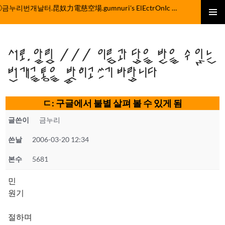
컨
ⓒ금누리번개날터.昆奴力電慈空場.gumnuri's ElEctrOnIc fActOrY
텐
주 메뉴
츠
로
서로.알림 /// 이름과 답을 받을 수 있는
건
너
번개글통을 밝히고 쓰기 바랍니다
뛰
기
ㄷ: 구글에서 불별 살펴 볼 수 있게 됨
글쓴이
금누리
쓴날
2006-03-20 12:34
본수
5681
민
원기
절하며