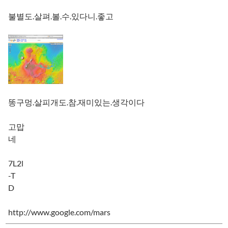
불별도.살펴.볼.수.있다니.좋고
똥구멍.살피개도.참.재미있는.생각이다
고맙
네
7L2l
-T
D
http://www.google.com/mars